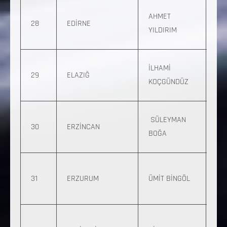
0 
AHMET
28
EDİRNE
25
YILDIRIM
22
0 5
İLHAMİ
29
ELAZIĞ
776
KOÇGÜNDÜZ
15
0 
SÜLEYMAN
30
ERZİNCAN
831
BOĞA
88
0 
31
ERZURUM
ÜMİT BİNGÖL
92
92
0 