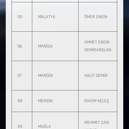
0 
55
MALATYA
ÖMER ENGİN
59
10
0 
AHMET ENGİN
56
MANİSA
92
DEMİRARSLAN
75
0 5
57
MARDİN
HALİT DEMİR
023
24
0 5
58
MERSİN
RASİM KELEŞ
44
0 5
MEHMET CAN
59
MUĞLA
631