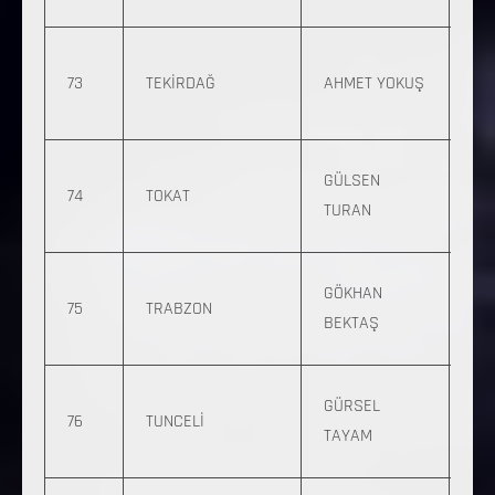
39
0 
73
TEKİRDAĞ
AHMET YOKUŞ
547
37
0 
GÜLSEN
74
TOKAT
39
TURAN
52
0 
GÖKHAN
75
TRABZON
787
BEKTAŞ
56
0 
GÜRSEL
76
TUNCELİ
357
TAYAM
42