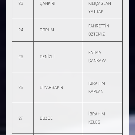
23
ÇANKIRI
KILIÇASLAN
673
YATGAK
06
FAHRETTİN
0 
24
ÇORUM
ÖZTEMİZ
774
0 
FATMA
25
DENİZLİ
290
ÇANKAYA
29
0 
İBRAHİM
26
DİYARBAKIR
837
KAPLAN
48
0 5
İBRAHİM
27
DÜZCE
747
KELEŞ
81