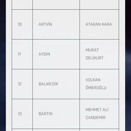
44
0 
10
ARTVİN
ATAKAN KARA
157
94
0 
MURAT
11
AYDIN
135
DELİKURT
99
0 5
VOLKAN
12
BALIKESİR
93
ÖMEROĞLU
41
0 
MEHMET ALİ
13
BARTIN
45
CANDEMİR
86