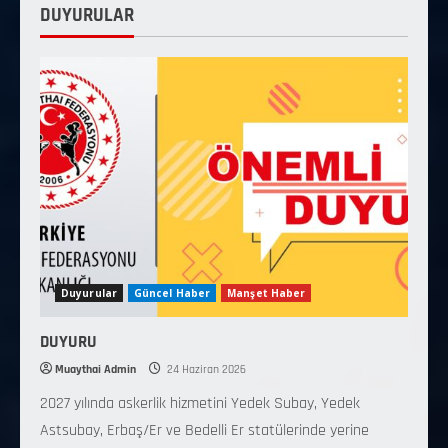
DUYURULAR
Duyurular
Güncel Haber
Manşet Haber
DUYURU
Muaythai Admin
24 Haziran 2026
2027 yılında askerlik hizmetini Yedek Subay, Yedek
Astsubay, Erbaş/Er ve Bedelli Er statülerinde yerine