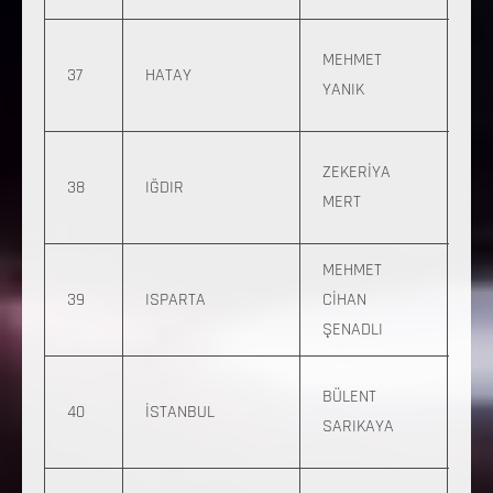
05
MEHMET
37
HATAY
882
YANIK
23
0 
ZEKERİYA
38
IĞDIR
63
MERT
90
MEHMET
0 
39
ISPARTA
CİHAN
974
ŞENADLI
44
0 
BÜLENT
40
İSTANBUL
54
SARIKAYA
37