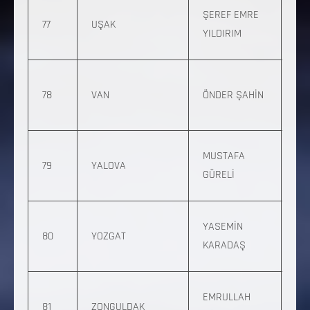
0 
ŞEREF EMRE
77
UŞAK
796
YILDIRIM
84
0 
78
VAN
ÖNDER ŞAHİN
39
03
0 
MUSTAFA
79
YALOVA
718
GÜRELİ
68
0 
YASEMİN
80
YOZGAT
09
KARADAŞ
77
0 
EMRULLAH
81
ZONGULDAK
813