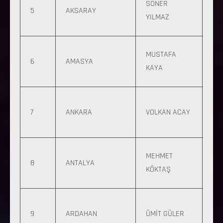
SONER
5
AKSARAY
745
YILMAZ
06
0 
MUSTAFA
6
AMASYA
139
KAYA
90
0 
7
ANKARA
VOLKAN ACAY
56
58
0 
MEHMET
8
ANTALYA
32
KÖKTAŞ
03
0 
9
ARDAHAN
ÜMİT GÜLER
40