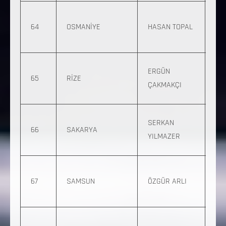
0 
64
OSMANİYE
HASAN TOPAL
219
16
0 5
ERGÜN
65
RİZE
792
ÇAKMAKÇI
53
0 
SERKAN
66
SAKARYA
65
YILMAZER
96
0 
67
SAMSUN
ÖZGÜR ARLI
43
19
0 