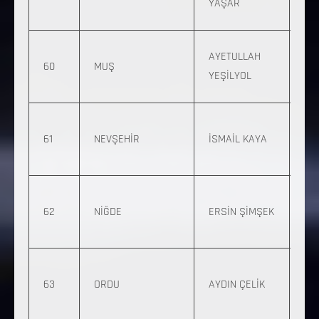
YAŞAR
04
0 5
AYETULLAH
60
MUŞ
632
YEŞİLYOL
06
0 
61
NEVŞEHİR
İSMAİL KAYA
724
83
0 
62
NİĞDE
ERSİN ŞİMŞEK
765
28
0 
63
ORDU
AYDIN ÇELİK
883
05