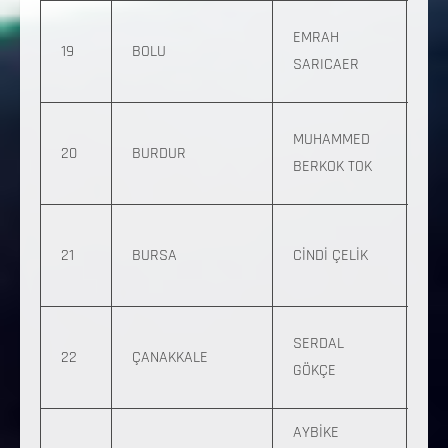
0 
EMRAH
19
BOLU
376
SARICAER
26
0 
MUHAMMED
20
BURDUR
127
BERKOK TOK
60
0 
21
BURSA
CİNDİ ÇELİK
891
62
0 
SERDAL
22
ÇANAKKALE
45
GÖKÇE
40
AYBİKE
0 