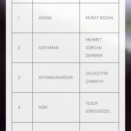
0 
1
ADANA
MURAT BOZAN
760
13
MEHMET
0 
2
ADIYAMAN
GÜRCAN
717
DEMİRER
0 
CELALETTİN
3
AFYONKARAHİSAR
544
ÇANKAYA
91
0 
YUSUF
4
AĞRI
668
GÖKSUGÜZEL
23
0 