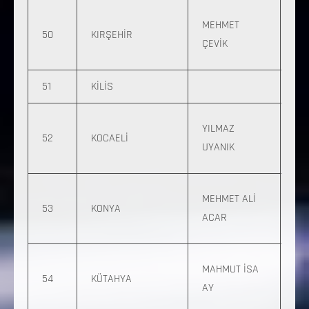
0 
MEHMET
50
KIRŞEHİR
92
ÇEVİK
40
51
KİLİS
0 
YILMAZ
52
KOCAELİ
25
UYANIK
37
0 
MEHMET ALİ
53
KONYA
160
ACAR
33
0 
MAHMUT İSA
54
KÜTAHYA
316
AY
90