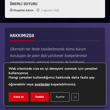
ÖNEMLİ DUYURU
Muaythai Admin
3 Ağustos 2026
HAKKIMIZDA
Ülkemizin her ilinde teşkilatlanarak; Kamu Kurum
Kuruluşları ile yakın ilişki yürüterek faaliyetlerimizi
yaygınlaştırmak, yetenek taraması ile kabiliyetli
Web sitemizde size en iyi deneyimi sunmak için çerezleri
çocuklarımızı branşımıza kazandırmak, ulusal bazda
kullanıyoruz.
yapacağımız şampiyonalardan şampiyon olan çocuklarımızı
Hangi çerezleri kullandığımız hakkında daha fazla şey
uluslararası arenada yarıştırarak, uluslararası platformda
öğrenebilir veya
kapatabilirsiniz.
ayarlardan
ilk üçte yer alarak ülkemizin ismini zirvede dalgalandırmak
en büyük amaçlarımızdandır.
GDPR ÇEREZ ŞERIDINI K
Kabul et
Reddet
Ayarlar