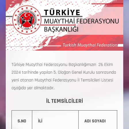
Türkiye Muaythai Federasyonu Başkanlığımızın 26 Ekim
2024 tarihinde yapılan 5. Olağan Genel Kurulu sonrasında
yeni atanan Muaythai Federasyonu İl Temsilcileri Listesi
aşağıda yer almaktadır.
İL TEMSİLCİLERİ
TE
S.NO
İLİ
ADI SOYADI
NO