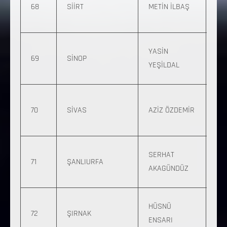
68
SİİRT
METİN İLBAŞ
298
07
0 
YASİN
69
SİNOP
112
YEŞİLDAL
57
0 
70
SİVAS
AZİZ ÖZDEMİR
500
77
0 
SERHAT
71
ŞANLIURFA
571
AKAGÜNDÜZ
63
0 
HÜSNÜ
72
ŞIRNAK
539
ENSARI