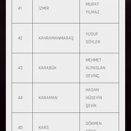
0 
MURAT
41
İZMİR
733
YILMAZ
00
0 
YUSUF
42
KAHRAMANMARAŞ
568
SÖYLER
45
MEHMET
0 5
43
KARABÜK
ALPASLAN
134
SEVİNÇ
64
HASAN
0 
44
KARAMAN
HÜSEYİN
977
ŞEVİK
54
0 
GÖKMEN
45
KARS
316