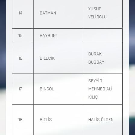
0 
YUSUF
14
BATMAN
878
VELİOĞLU
11
15
BAYBURT
0 
BURAK
16
BİLECİK
949
BUĞDAY
23
SEYYİD
0 
17
BİNGÖL
MEHMED ALİ
504
KILIÇ
77
0 5
18
BİTLİS
HALİS ÖLGEN
66
13