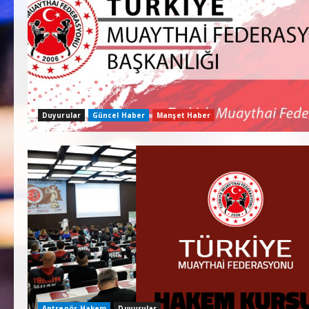
Duyurular
Güncel Haber
Manşet Haber
Antrenör-Hakem
Duyurular