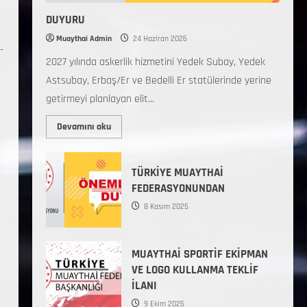
DUYURU
Muaythai Admin
24 Haziran 2026
-
2027 yılında askerlik hizmetini Yedek Subay, Yedek
Astsubay, Erbaş/Er ve Bedelli Er statülerinde yerine
getirmeyi planlayan elit...
Devamını oku
TÜRKİYE MUAYTHAİ
FEDERASYONUNDAN
8 Kasım 2025
MUAYTHAİ SPORTİF EKİPMAN
VE LOGO KULLANMA TEKLİF
İLANI
9 Ekim 2025