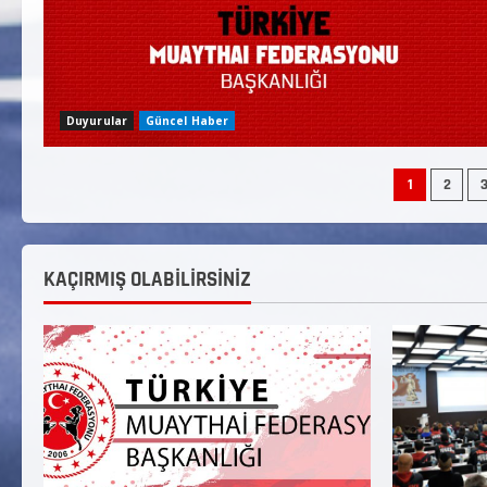
Duyurular
Güncel Haber
1
2
KAÇIRMIŞ OLABİLİRSİNİZ