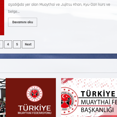
aşadığıda yer alan Muaythai ve Jujitsu Khan, Kyu-Dan kurs ve
belge...
Devamını oku
3
4
5
Next