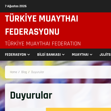
7 Ağustos 2026
TÜRKİYE MUAYTHAI
FEDERASYONU
TÜRKIYE MUAYTHAI FEDERATION
FEDERASYON
BİLGİ BANKASI
MUAYTHAI
JUJİT
Home
Blog
Duyurular
Duyurular