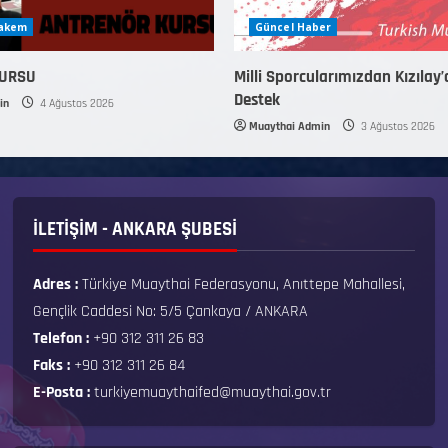
Hakem
Güncel Haber
KURSU
Milli Sporcularımızdan Kızılay’
Destek
in
4 Ağustos 2026
Muaythai Admin
3 Ağustos 2026
İLETİŞİM - ANKARA ŞUBESİ
Adres :
Türkiye Muaythai Federasyonu, Anıttepe Mahallesi,
Gençlik Caddesi No: 5/5 Çankaya / ANKARA
Telefon :
+90 312 311 26 83
Faks :
+90 312 311 26 84
E-Posta :
turkiyemuaythaifed@muaythai.gov.tr