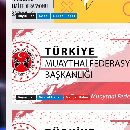
Duyurular
Genel
Güncel Haber
Duyurular
Güncel Haber
Manşet Haber