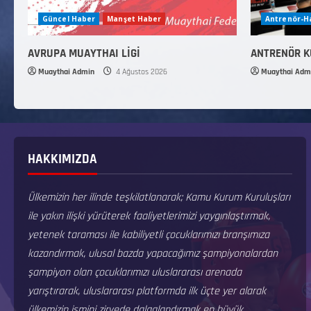
Güncel Haber
Manşet Haber
Antrenör-
AVRUPA MUAYTHAI LİGİ
ANTRENÖR 
Muaythai Admin
4 Ağustos 2026
Muaythai Adm
HAKKIMIZDA
Ülkemizin her ilinde teşkilatlanarak; Kamu Kurum Kuruluşları
ile yakın ilişki yürüterek faaliyetlerimizi yaygınlaştırmak,
yetenek taraması ile kabiliyetli çocuklarımızı branşımıza
kazandırmak, ulusal bazda yapacağımız şampiyonalardan
şampiyon olan çocuklarımızı uluslararası arenada
yarıştırarak, uluslararası platformda ilk üçte yer alarak
ülkemizin ismini zirvede dalgalandırmak en büyük