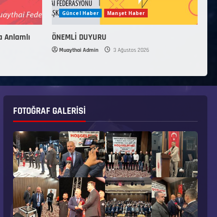
Güncel Haber
Manşet Haber
a Anlamlı
ÖNEMLİ DUYURU
Muaythai Admin
3 Ağustos 2026
FOTOĞRAF GALERISI