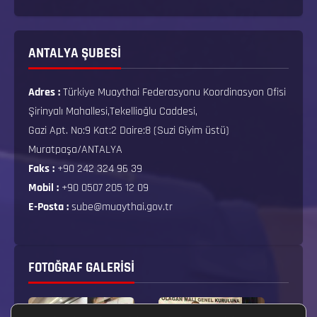
ANTALYA ŞUBESİ
Adres :
Türkiye Muaythai Federasyonu Koordinasyon Ofisi
Şirinyalı Mahallesi,Tekellioğlu Caddesi,
Gazi Apt. No:9 Kat:2 Daire:8 (Suzi Giyim üstü)
Muratpaşa/ANTALYA
Faks :
+90 242 324 96 39
Mobil :
+90 0507 205 12 09
E-Posta :
sube@muaythai.gov.tr
FOTOĞRAF GALERISI