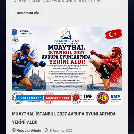
TATAMİ TEKNİK ŞAMPİYONASINDA BULUŞTU 15...
Devamını oku
Güncel Haber
Manşet Haber
MUAYTHAI, İSTANBUL 2027 AVRUPA OYUNLARI’NDA
YERİNİ ALDI!
Muaythai Admin
8 Temmuz 2026