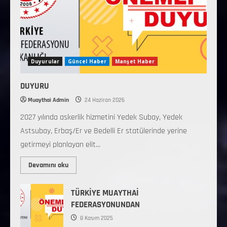
Duyurular
Güncel Haber
Manşet Haber
DUYURU
Muaythai Admin
24 Haziran 2026
2027 yılında askerlik hizmetini Yedek Subay, Yedek
Astsubay, Erbaş/Er ve Bedelli Er statülerinde yerine
getirmeyi planlayan elit...
Devamını oku
TÜRKİYE MUAYTHAİ
FEDERASYONUNDAN
8 Kasım 2025