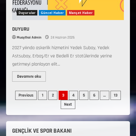
Duyurular
Güncel Haber
Manşet Haber
DUYURU
Muaythai Admin
24 Haziran 2026
2027 yılında askerlik hizmetini Yedek Subay, Yedek
Astsubay, Erbaş/Er ve Bedelli Er statülerinde yerine
getirmeyi planlayan elit...
Devamını oku
Previous
1
2
3
4
5
6
…
13
Next
GENÇLİK VE SPOR BAKANI