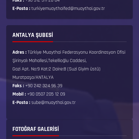
Faks :
+90 312 311 26 84
E-Posta :
turkiyemuaythaifed@muaythai.gov.tr
ANTALYA ŞUBESİ
Adres :
Türkiye Muaythai Federasyonu Koordinasyon Ofisi
Şirinyalı Mahallesi,Tekellioğlu Caddesi,
Gazi Apt. No:9 Kat:2 Daire:8 (Suzi Giyim üstü)
Muratpaşa/ANTALYA
Faks :
+90 242 324 96 39
Mobil :
+90 0507 205 12 09
E-Posta :
sube@muaythai.gov.tr
FOTOĞRAF GALERISI