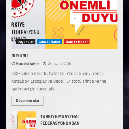
Duyurular
Güncel Haber
Manşet Haber
DUYURU
Muaythai Admin
24 Haziran 2026
2027 yılında askerlik hizmetini Yedek Subay, Yedek
Astsubay, Erbaş/Er ve Bedelli Er statülerinde yerine
getirmeyi planlayan elit...
Devamını oku
TÜRKİYE MUAYTHAİ
FEDERASYONUNDAN