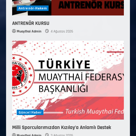
Antrenör-Hakem
ANTRENÖR KURSU
Muaythai Admin
4 Ağustos 2026
Güncel Haber
Milli Sporcularımızdan Kızılay’a Anlamlı Destek
Muaythai Admin
3 Ağustos 2026