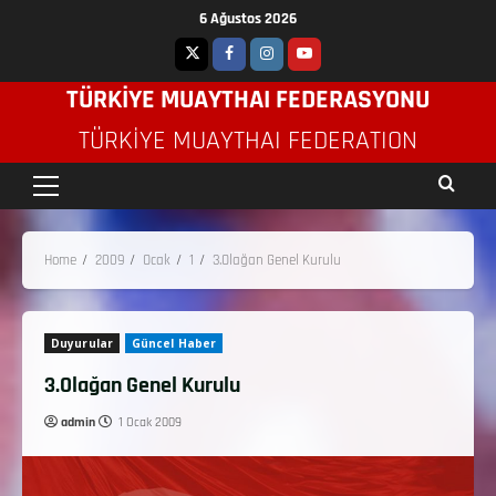
6 Ağustos 2026
TÜRKİYE MUAYTHAI FEDERASYONU
TÜRKIYE MUAYTHAI FEDERATION
Home
2009
Ocak
1
3.Olağan Genel Kurulu
Duyurular
Güncel Haber
3.Olağan Genel Kurulu
admin
1 Ocak 2009