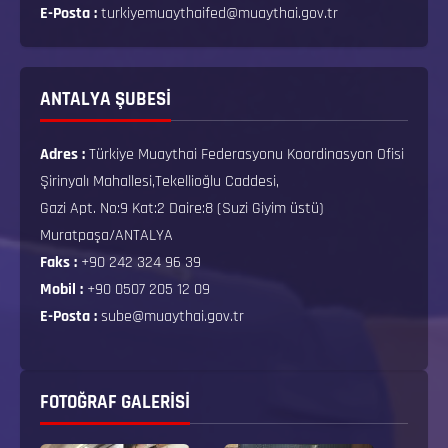
E-Posta :
turkiyemuaythaifed@muaythai.gov.tr
ANTALYA ŞUBESİ
Adres :
Türkiye Muaythai Federasyonu Koordinasyon Ofisi
Şirinyalı Mahallesi,Tekellioğlu Caddesi,
Gazi Apt. No:9 Kat:2 Daire:8 (Suzi Giyim üstü)
Muratpaşa/ANTALYA
Faks :
+90 242 324 96 39
Mobil :
+90 0507 205 12 09
E-Posta :
sube@muaythai.gov.tr
FOTOĞRAF GALERISI