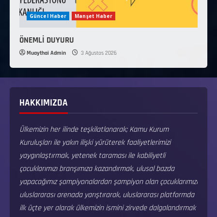
Güncel Haber
Manşet Haber
ÖNEMLİ DUYURU
Muaythai Admin
3 Ağustos 2026
HAKKIMIZDA
Ülkemizin her ilinde teşkilatlanarak; Kamu Kurum
Kuruluşları ile yakın ilişki yürüterek faaliyetlerimizi
yaygınlaştırmak, yetenek taraması ile kabiliyetli
çocuklarımızı branşımıza kazandırmak, ulusal bazda
yapacağımız şampiyonalardan şampiyon olan çocuklarımızı
uluslararası arenada yarıştırarak, uluslararası platformda
ilk üçte yer alarak ülkemizin ismini zirvede dalgalandırmak