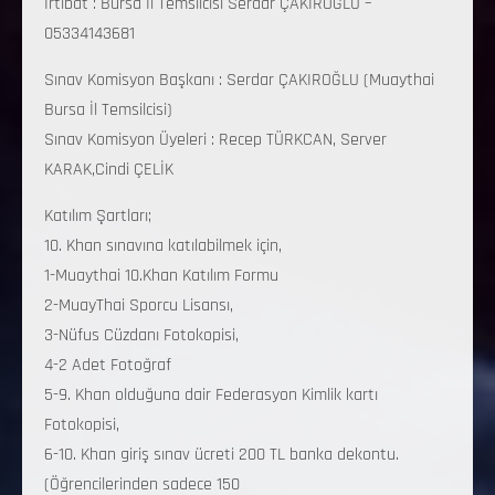
İrtibat : Bursa İl Temsilcisi Serdar ÇAKIROĞLU –
05334143681
Sınav Komisyon Başkanı : Serdar ÇAKIROĞLU (Muaythai
Bursa İl Temsilcisi)
Sınav Komisyon Üyeleri : Recep TÜRKCAN, Server
KARAK,Cindi ÇELİK
Katılım Şartları;
10. Khan sınavına katılabilmek için,
1-Muaythai 10.Khan Katılım Formu
2-MuayThai Sporcu Lisansı,
3-Nüfus Cüzdanı Fotokopisi,
4-2 Adet Fotoğraf
5-9. Khan olduğuna dair Federasyon Kimlik kartı
Fotokopisi,
6-10. Khan giriş sınav ücreti 200 TL banka dekontu.
(Öğrencilerinden sadece 150