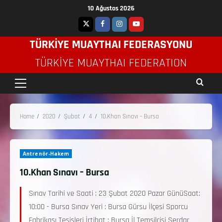
10 Ağustos 2026
TÜRKİYE MUAYTHAI FEDERASYONU
TÜRKIYE MUAYTHAI FEDERATION
Home
2020
Şubat
4
10.Khan Sınavı – Bursa
Antrenör-Hakem
10.Khan Sınavı – Bursa
Sınav Tarihi ve Saati : 23 Şubat 2020 Pazar GünüSaat:
10:00 - Bursa Sınav Yeri : Bursa Gürsu İlçesi Sporcu
Fabrikası Tesisleri İrtibat : Bursa İl Temsilcisi Serdar