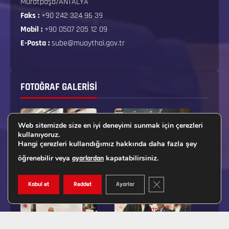
Muratpaşa/ANTALYA
Faks :
+90 242 324 96 39
Mobil :
+90 0507 205 12 09
E-Posta :
sube@muaythai.gov.tr
FOTOĞRAF GALERISI
Web sitemizde size en iyi deneyimi sunmak için çerezleri
kullanıyoruz.
Hangi çerezleri kullandığımız hakkında daha fazla şey
öğrenebilir veya
kapatabilirsiniz.
ayarlardan
GDPR ÇEREZ ŞERIDINI K
Kabul et
Reddet
Ayarlar