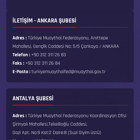
İLETİŞİM - ANKARA ŞUBESİ
Adres :
Türkiye Muaythai Federasyonu, Anıttepe
Mahallesi, Gençlik Caddesi No: 5/5 Çankaya / ANKARA
Telefon :
+90 312 311 26 83
Faks :
+90 312 311 26 84
E-Posta :
turkiyemuaythaifed@muaythai.gov.tr
ANTALYA ŞUBESİ
Adres :
Türkiye Muaythai Federasyonu Koordinasyon Ofisi
Şirinyalı Mahallesi,Tekellioğlu Caddesi,
Gazi Apt. No:9 Kat:2 Daire:8 (Suzi Giyim üstü)