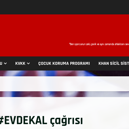
SU
KVKK
ÇOCUK KORUMA PROGRAMI
KHAN SİCİL SİS
#EVDEKAL çağrısı