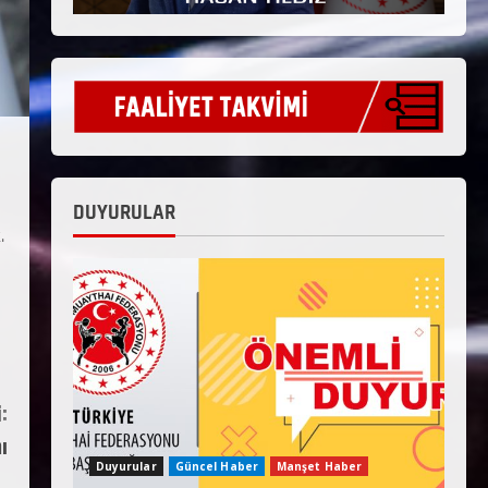
DUYURULAR
.
:
ı
Duyurular
Güncel Haber
Manşet Haber