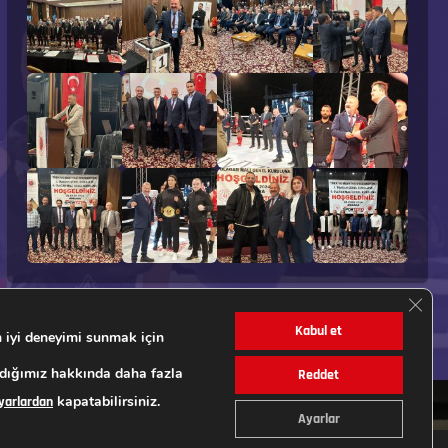
GDPR 
Kabul et
 iyi deneyimi sunmak için
ndığımız hakkında daha fazla
Reddet
kapatabilirsiniz.
yarlardan
Ayarlar