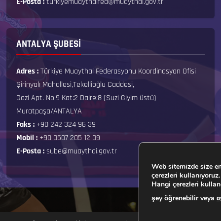
E-Posta :
turkiyemuaythaifed@muaythai.gov.tr
ANTALYA ŞUBESİ
Adres :
Türkiye Muaythai Federasyonu Koordinasyon Ofisi
Şirinyalı Mahallesi,Tekellioğlu Caddesi,
Gazi Apt. No:9 Kat:2 Daire:8 (Suzi Giyim üstü)
Muratpaşa/ANTALYA
Faks :
+90 242 324 96 39
Mobil :
+90 0507 205 12 09
E-Posta :
sube@muaythai.gov.tr
Web sitemizde size en
çerezleri kullanıyoruz.
Hangi çerezleri kulla
şey öğrenebilir veya
a