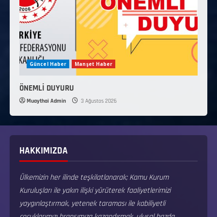
Güncel Haber
Manşet Haber
ÖNEMLİ DUYURU
Muaythai Admin
3 Ağustos 2026
HAKKIMIZDA
Ülkemizin her ilinde teşkilatlanarak; Kamu Kurum
Kuruluşları ile yakın ilişki yürüterek faaliyetlerimizi
yaygınlaştırmak, yetenek taraması ile kabiliyetli
çocuklarımızı branşımıza kazandırmak, ulusal bazda