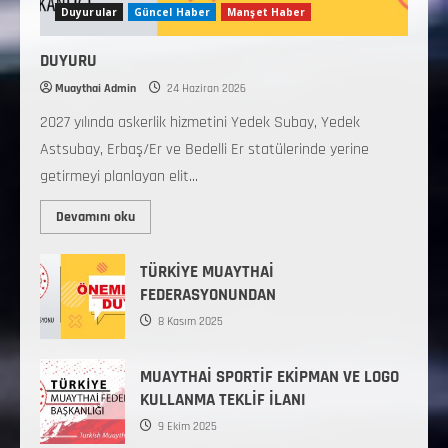
Duyurular
Güncel Haber
Manşet Haber
DUYURU
Muaythai Admin
24 Haziran 2026
2027 yılında askerlik hizmetini Yedek Subay, Yedek
Astsubay, Erbaş/Er ve Bedelli Er statülerinde yerine
getirmeyi planlayan elit...
Devamını oku
TÜRKİYE MUAYTHAİ
FEDERASYONUNDAN
8 Kasım 2025
MUAYTHAİ SPORTİF EKİPMAN VE LOGO
KULLANMA TEKLİF İLANI
9 Ekim 2025