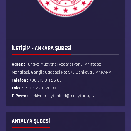
İLETİŞİM - ANKARA ŞUBESİ
Adres :
Türkiye Muaythai Federasyonu, Anıttepe
Mahallesi, Gençlik Caddesi No: 5/5 Çankaya / ANKARA
Telefon :
+90 312 311 26 83
Faks :
+90 312 311 26 84
E-Posta :
turkiyemuaythaifed@muaythai.gov.tr
ANTALYA ŞUBESİ