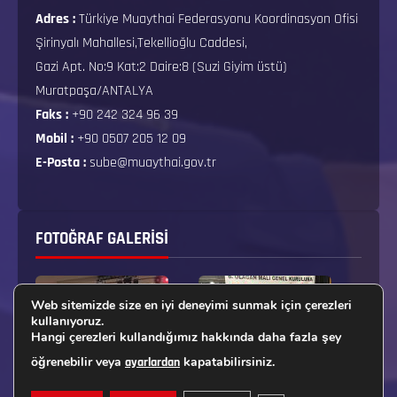
Adres :
Türkiye Muaythai Federasyonu Koordinasyon Ofisi
Şirinyalı Mahallesi,Tekellioğlu Caddesi,
Gazi Apt. No:9 Kat:2 Daire:8 (Suzi Giyim üstü)
Muratpaşa/ANTALYA
Faks :
+90 242 324 96 39
Mobil :
+90 0507 205 12 09
E-Posta :
sube@muaythai.gov.tr
FOTOĞRAF GALERISI
Web sitemizde size en iyi deneyimi sunmak için çerezleri
kullanıyoruz.
Hangi çerezleri kullandığımız hakkında daha fazla şey
öğrenebilir veya
kapatabilirsiniz.
ayarlardan