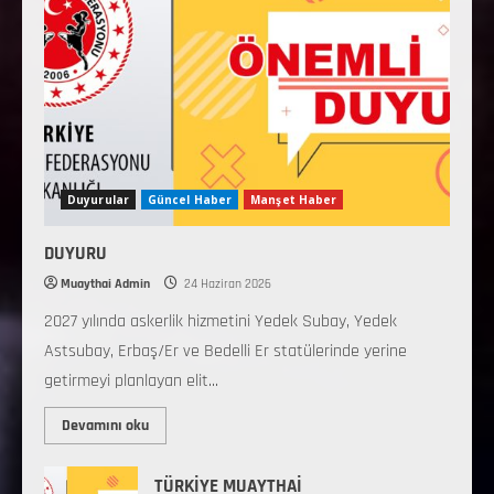
Duyurular
Güncel Haber
Manşet Haber
DUYURU
Muaythai Admin
24 Haziran 2026
2027 yılında askerlik hizmetini Yedek Subay, Yedek
Astsubay, Erbaş/Er ve Bedelli Er statülerinde yerine
getirmeyi planlayan elit...
Devamını oku
TÜRKİYE MUAYTHAİ