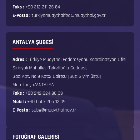
Faks :
+90 312 311 26 84
E-Posta :
turkiyemuaythaifed@muaythai.gov.tr
ANTALYA ŞUBESİ
Adres :
Türkiye Muaythai Federasyonu Koordinasyon Ofisi
Şirinyalı Mahallesi,Tekellioğlu Caddesi,
Gazi Apt. No:9 Kat:2 Daire:8 (Suzi Giyim üstü)
Muratpaşa/ANTALYA
Faks :
+90 242 324 96 39
Mobil :
+90 0507 205 12 09
E-Posta :
sube@muaythai.gov.tr
FOTOĞRAF GALERISI