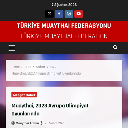
7 Ağustos 2026
TÜRKİYE MUAYTHAI FEDERASYONU
TÜRKIYE MUAYTHAI FEDERATION
Home
2021
Şubat
26
Muaythai, 2023 Avrupa Olimpiyat Oyunlarında
Manşet Haber
Muaythai, 2023 Avrupa Olimpiyat
Oyunlarında
Muaythai Admin
26 Şubat 2021