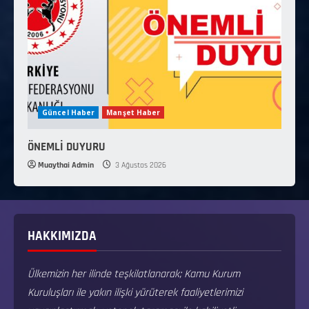
Güncel Haber
Manşet Haber
ÖNEMLİ DUYURU
Muaythai Admin
3 Ağustos 2026
HAKKIMIZDA
Ülkemizin her ilinde teşkilatlanarak; Kamu Kurum
Kuruluşları ile yakın ilişki yürüterek faaliyetlerimizi