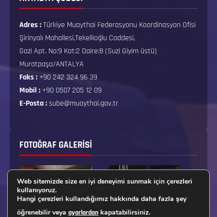
Adres :
Türkiye Muaythai Federasyonu Koordinasyon Ofisi
Şirinyalı Mahallesi,Tekellioğlu Caddesi,
Gazi Apt. No:9 Kat:2 Daire:8 (Suzi Giyim üstü)
Muratpaşa/ANTALYA
Faks :
+90 242 324 96 39
Mobil :
+90 0507 205 12 09
E-Posta :
sube@muaythai.gov.tr
FOTOĞRAF GALERISI
Web sitemizde size en iyi deneyimi sunmak için çerezleri
kullanıyoruz.
Hangi çerezleri kullandığımız hakkında daha fazla şey
öğrenebilir veya
kapatabilirsiniz.
ayarlardan