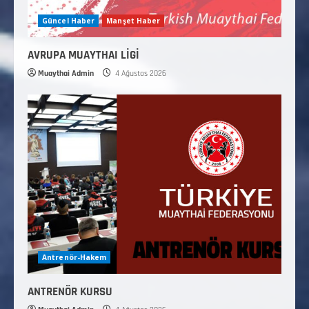
Güncel Haber
Manşet Haber
AVRUPA MUAYTHAI LİGİ
Muaythai Admin
4 Ağustos 2026
Antrenör-Hakem
ANTRENÖR KURSU