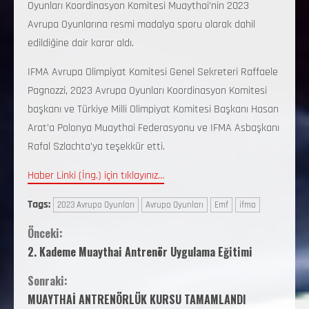
Oyunları Koordinasyon Komitesi Muaythai’nin 2023
Avrupa Oyunlarına resmi madalya sporu olarak dahil
edildiğine dair karar aldı.
IFMA Avrupa Olimpiyat Komitesi Genel Sekreteri Raffaele
Pagnozzi, 2023 Avrupa Oyunları Koordinasyon Komitesi
başkanı ve Türkiye Milli Olimpiyat Komitesi Başkanı Hasan
Arat’a Polonya Muaythai Federasyonu ve IFMA Asbaşkanı
Rafal Szlachta’ya teşekkür etti.
Haber Linki (İng.) için tıklayınız…
Tags:
2023 Avrupa Oyunları
Avrupa Oyunları
Emf
ifma
Önceki:
2. Kademe Muaythai Antrenör Uygulama Eğitimi
Sonraki:
MUAYTHAİ ANTRENÖRLÜK KURSU TAMAMLANDI