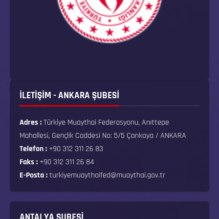
İLETİŞİM - ANKARA ŞUBESİ
Adres :
Türkiye Muaythai Federasyonu, Anıttepe
Mahallesi, Gençlik Caddesi No: 5/5 Çankaya / ANKARA
Telefon :
+90 312 311 26 83
Faks :
+90 312 311 26 84
E-Posta :
turkiyemuaythaifed@muaythai.gov.tr
ANTALYA ŞUBESİ