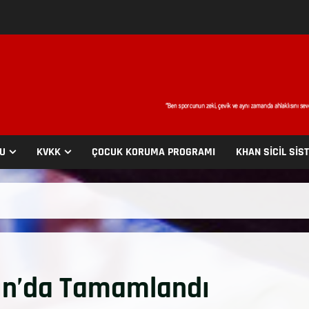
SU
KVKK
ÇOCUK KORUMA PROGRAMI
KHAN SİCİL SİS
ın’da Tamamlandı