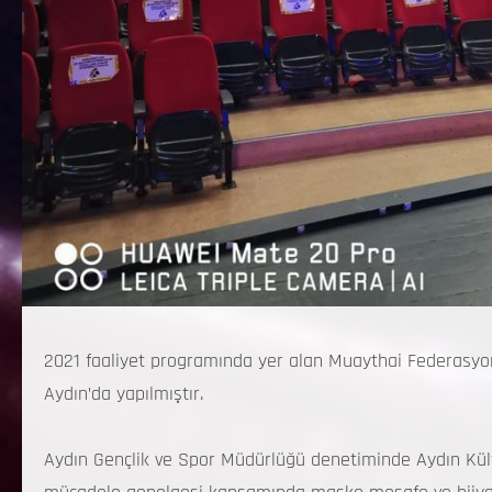
2021 faaliyet programında yer alan Muaythai Federasyo
Aydın’da yapılmıştır.
Aydın Gençlik ve Spor Müdürlüğü denetiminde Aydın Kültür