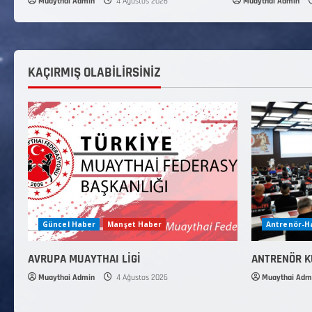
Muaythai Admin
4 Ağustos 2026
Muaythai Admin
KAÇIRMIŞ OLABİLİRSİNİZ
Güncel Haber
Manşet Haber
Antrenör-
AVRUPA MUAYTHAI LİGİ
ANTRENÖR 
Muaythai Admin
4 Ağustos 2026
Muaythai Adm