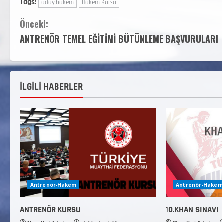
Tags:
aday hakem
Hakem Kursu
Önceki:
ANTRENÖR TEMEL EĞİTİMİ BÜTÜNLEME BAŞVURULARI
İLGİLİ HABERLER
Antrenör-Hakem
Antrenör-Hake
ANTRENÖR KURSU
10.KHAN SINAVI