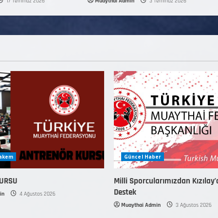
17 Temmuz 2026
Muaythai Admin
3 Temmuz 2026
Hakem
Güncel Haber
KURSU
Milli Sporcularımızdan Kızılay’
Destek
in
4 Ağustos 2026
Muaythai Admin
3 Ağustos 2026