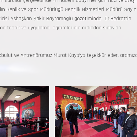
 kurallar çerçevesinde 41 hakem adayı her gün HES ve ateş
ydın Genlik ve Spor Müdürlüğü Gençlik Hizmetleri Müdürü Sayın
ticisi Asbaşkan Şakir Bayramoğlu gözetiminde Dr.Bedrettin
n teorik ve uygulama eğitimlerinin ardından sınavları
Akbulut ve Antrenörümüz Murat Kaya’ya teşekkür eder, aramız