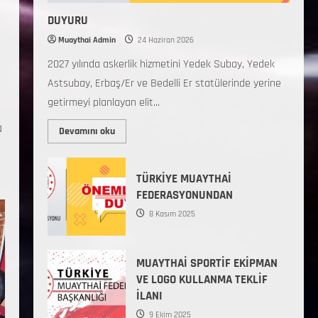
DUYURU
Muaythai Admin
24 Haziran 2026
2027 yılında askerlik hizmetini Yedek Subay, Yedek
Astsubay, Erbaş/Er ve Bedelli Er statülerinde yerine
getirmeyi planlayan elit...
a
Devamını oku
TÜRKİYE MUAYTHAİ
FEDERASYONUNDAN
8 Kasım 2025
MUAYTHAİ SPORTİF EKİPMAN
VE LOGO KULLANMA TEKLİF
İLANI
9 Ekim 2025