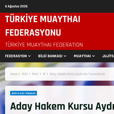
6 Ağustos 2026
TÜRKİYE MUAYTHAI
FEDERASYONU
TÜRKIYE MUAYTHAI FEDERATION
FEDERASYON
BİLGİ BANKASI
MUAYTHAI
JUJİT
Home
2021
Mart
31
Aday Hakem Kursu Aydın’da Tamamlandı
Antrenör-Hakem
Aday Hakem Kursu Ayd