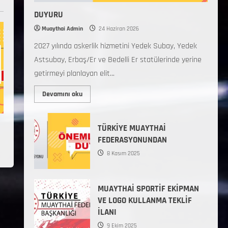
DUYURU
Muaythai Admin
24 Haziran 2026
2027 yılında askerlik hizmetini Yedek Subay, Yedek
Astsubay, Erbaş/Er ve Bedelli Er statülerinde yerine
getirmeyi planlayan elit...
Devamını oku
TÜRKİYE MUAYTHAİ
FEDERASYONUNDAN
8 Kasım 2025
MUAYTHAİ SPORTİF EKİPMAN
VE LOGO KULLANMA TEKLİF
İLANI
9 Ekim 2025