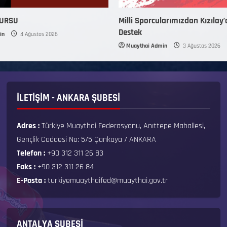
KURSU
Milli Sporcularımızdan Kızılay’
Destek
in
4 Ağustos 2026
Muaythai Admin
3 Ağustos 2026
İLETİŞİM - ANKARA ŞUBESİ
Adres :
Türkiye Muaythai Federasyonu, Anıttepe Mahallesi,
Gençlik Caddesi No: 5/5 Çankaya / ANKARA
Telefon :
+90 312 311 26 83
Faks :
+90 312 311 26 84
E-Posta :
turkiyemuaythaifed@muaythai.gov.tr
ANTALYA ŞUBESİ