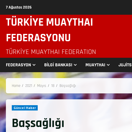
7 Ağustos 2026
TÜRKİYE MUAYTHAI
FEDERASYONU
TÜRKIYE MUAYTHAI FEDERATION
FEDERASYON
BİLGİ BANKASI
MUAYTHAI
JUJİT
Home
2021
Mayıs
18
Başsağlığı
Güncel Haber
Başsağlığı