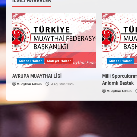
İLGİLİ HABERLER
Güncel Haber
Manşet Haber
Güncel Haber
AVRUPA MUAYTHAI LİGİ
Milli Sporcuları
Anlamlı Destek
Muaythai Admin
4 Ağustos 2026
Muaythai Admin