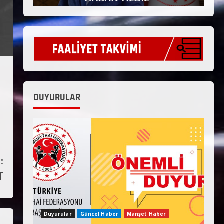
DUYURULAR
:
T
Duyurular
Güncel Haber
Manşet Haber