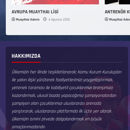
AVRUPA MUAYTHAI LİGİ
ANTRENÖR 
Muaythai Admin
4 Ağustos 2026
Muaythai Adm
HAKKIMIZDA
Ülkemizin her ilinde teşkilatlanarak; Kamu Kurum Kuruluşları
ile yakın ilişki yürüterek faaliyetlerimizi yaygınlaştırmak,
yetenek taraması ile kabiliyetli çocuklarımızı branşımıza
kazandırmak, ulusal bazda yapacağımız şampiyonalardan
şampiyon olan çocuklarımızı uluslararası arenada
yarıştırarak, uluslararası platformda ilk üçte yer alarak
ülkemizin ismini zirvede dalgalandırmak en büyük
amaçlarımızdandır.