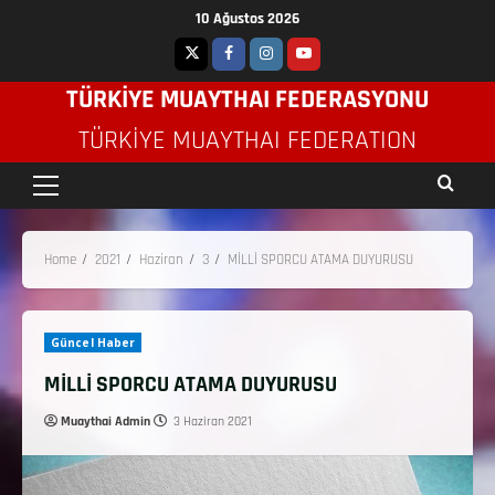
10 Ağustos 2026
TÜRKİYE MUAYTHAI FEDERASYONU
TÜRKIYE MUAYTHAI FEDERATION
Home
2021
Haziran
3
MİLLİ SPORCU ATAMA DUYURUSU
Güncel Haber
MİLLİ SPORCU ATAMA DUYURUSU
Muaythai Admin
3 Haziran 2021