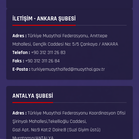
İLETİŞİM - ANKARA ŞUBESİ
Adres :
Türkiye Muaythai Federasyonu, Anıttepe
Mahallesi, Gençlik Caddesi No: 5/5 Çankaya / ANKARA
Telefon :
+90 312 311 26 83
Faks :
+90 312 311 26 84
E-Posta :
turkiyemuaythaifed@muaythai.gov.tr
ANTALYA ŞUBESİ
Adres :
Türkiye Muaythai Federasyonu Koordinasyon Ofisi
Şirinyalı Mahallesi,Tekellioğlu Caddesi,
Gazi Apt. No:9 Kat:2 Daire:8 (Suzi Giyim üstü)
Muratpaşa/ANTALYA