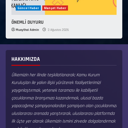
Güncel Haber
Manşet Haber
ÖNEMLİ DUYURU
Muaythai Admin
3 Ağustos 2026
HAKKIMIZDA
Ülkemizin her ilinde teşkilatlanarak; Kamu Kurum
Kuruluşları ile yakın ilişki yürüterek faaliyetlerimizi
yaygınlaştırmak, yetenek taraması ile kabiliyetli
çocuklarımızı branşımıza kazandırmak, ulusal bazda
yapacağımız şampiyonalardan şampiyon olan çocuklarımızı
uluslararası arenada yarıştırarak, uluslararası platformda
ilk üçte yer alarak ülkemizin ismini zirvede dalgalandırmak