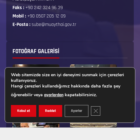
Faks :
+90 242 324 96 39
Mobil :
+90 0507 205 12 09
E-Posta :
sube@muaythai.gov.tr
FOTOĞRAF GALERISI
Web sitemizde size en iyi deneyimi sunmak için çerezleri
kullanıyoruz.
Hangi çerezleri kullandığımız hakkında daha fazla şey
öğrenebilir veya
kapatabilirsiniz.
ayarlardan
GDPR ÇEREZ ŞERIDINI K
Kabul et
Reddet
Ayarlar