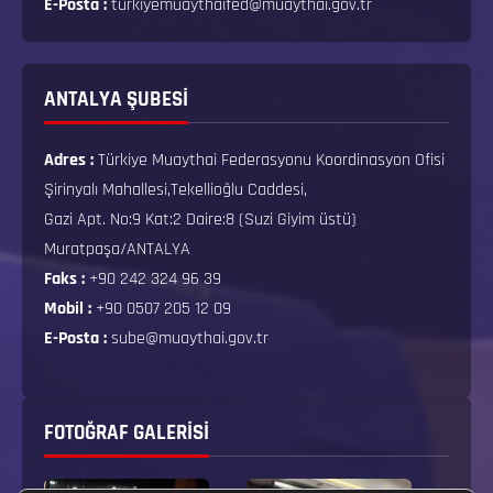
E-Posta :
turkiyemuaythaifed@muaythai.gov.tr
ANTALYA ŞUBESİ
Adres :
Türkiye Muaythai Federasyonu Koordinasyon Ofisi
Şirinyalı Mahallesi,Tekellioğlu Caddesi,
Gazi Apt. No:9 Kat:2 Daire:8 (Suzi Giyim üstü)
Muratpaşa/ANTALYA
Faks :
+90 242 324 96 39
Mobil :
+90 0507 205 12 09
E-Posta :
sube@muaythai.gov.tr
FOTOĞRAF GALERISI