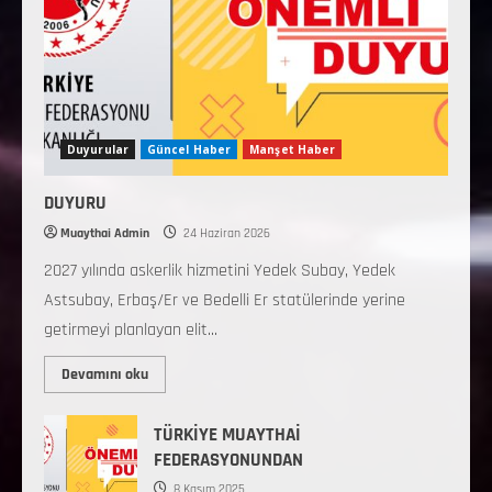
Duyurular
Güncel Haber
Manşet Haber
DUYURU
Muaythai Admin
24 Haziran 2026
2027 yılında askerlik hizmetini Yedek Subay, Yedek
Astsubay, Erbaş/Er ve Bedelli Er statülerinde yerine
getirmeyi planlayan elit...
Devamını oku
TÜRKİYE MUAYTHAİ
FEDERASYONUNDAN
8 Kasım 2025