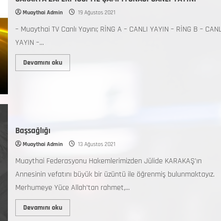
Muaythai Admin
19 Ağustos 2021
– Muaythai TV Canlı Yayını; RİNG A – CANLI YAYIN – RİNG B – CANL
YAYIN –...
Devamını oku
Başsağlığı
Muaythai Admin
13 Ağustos 2021
Muaythai Federasyonu Hakemlerimizden Jülide KARAKAŞ’ın
Annesinin vefatını büyük bir üzüntü ile öğrenmiş bulunmaktayız.
Merhumeye Yüce Allah’tan rahmet,...
Devamını oku