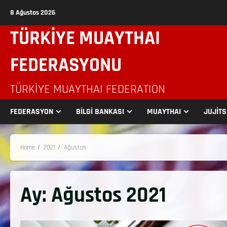
8 Ağustos 2026
TÜRKİYE MUAYTHAI
FEDERASYONU
TÜRKIYE MUAYTHAI FEDERATION
FEDERASYON
BİLGİ BANKASI
MUAYTHAI
JUJİT
Home
2021
Ağustos
Ay:
Ağustos 2021