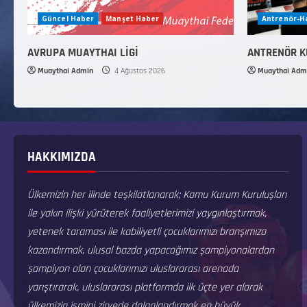
Güncel Haber
Manşet Haber
Antrenör-
AVRUPA MUAYTHAI LİGİ
ANTRENÖR 
Muaythai Admin
4 Ağustos 2026
Muaythai Adm
HAKKIMIZDA
Ülkemizin her ilinde teşkilatlanarak; Kamu Kurum Kuruluşları
ile yakın ilişki yürüterek faaliyetlerimizi yaygınlaştırmak,
yetenek taraması ile kabiliyetli çocuklarımızı branşımıza
kazandırmak, ulusal bazda yapacağımız şampiyonalardan
şampiyon olan çocuklarımızı uluslararası arenada
yarıştırarak, uluslararası platformda ilk üçte yer alarak
ülkemizin ismini zirvede dalgalandırmak en büyük