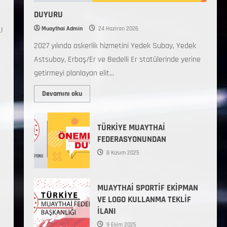
DUYURU
Muaythai Admin
24 Haziran 2026
I
2027 yılında askerlik hizmetini Yedek Subay, Yedek
Astsubay, Erbaş/Er ve Bedelli Er statülerinde yerine
getirmeyi planlayan elit...
Devamını oku
TÜRKİYE MUAYTHAİ
FEDERASYONUNDAN
8 Kasım 2025
MUAYTHAİ SPORTİF EKİPMAN
VE LOGO KULLANMA TEKLİF
İLANI
9 Ekim 2025