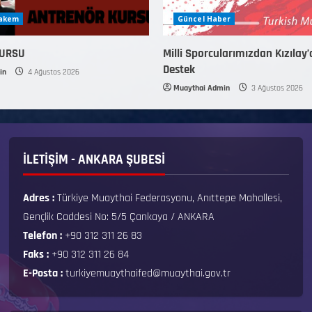
Hakem
Güncel Haber
KURSU
Milli Sporcularımızdan Kızılay’
Destek
in
4 Ağustos 2026
Muaythai Admin
3 Ağustos 2026
İLETİŞİM - ANKARA ŞUBESİ
Adres :
Türkiye Muaythai Federasyonu, Anıttepe Mahallesi,
Gençlik Caddesi No: 5/5 Çankaya / ANKARA
Telefon :
+90 312 311 26 83
Faks :
+90 312 311 26 84
E-Posta :
turkiyemuaythaifed@muaythai.gov.tr