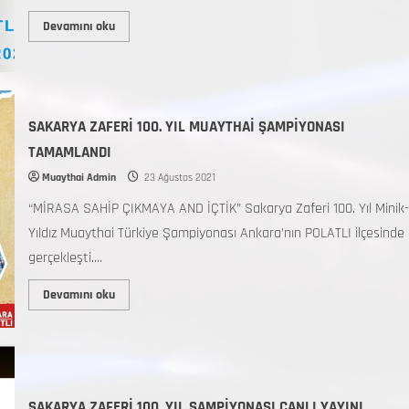
Devamını oku
SAKARYA ZAFERİ 100. YIL MUAYTHAİ ŞAMPİYONASI
TAMAMLANDI
Muaythai Admin
23 Ağustos 2021
“MİRASA SAHİP ÇIKMAYA AND İÇTİK” Sakarya Zaferi 100. Yıl Minik-
Yıldız Muaythai Türkiye Şampiyonası Ankara’nın POLATLI ilçesinde
gerçekleşti....
Devamını oku
SAKARYA ZAFERİ 100. YIL ŞAMPİYONASI CANLI YAYINI