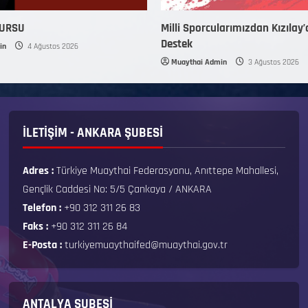
KURSU
Milli Sporcularımızdan Kızılay’
Destek
in
4 Ağustos 2026
Muaythai Admin
3 Ağustos 2026
İLETİŞİM - ANKARA ŞUBESİ
Adres :
Türkiye Muaythai Federasyonu, Anıttepe Mahallesi,
Gençlik Caddesi No: 5/5 Çankaya / ANKARA
Telefon :
+90 312 311 26 83
Faks :
+90 312 311 26 84
E-Posta :
turkiyemuaythaifed@muaythai.gov.tr
ANTALYA ŞUBESİ