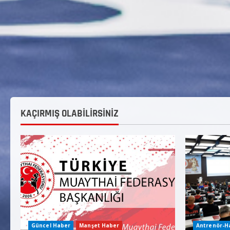
KAÇIRMIŞ OLABİLİRSİNİZ
Güncel Haber
Manşet Haber
Antrenör-