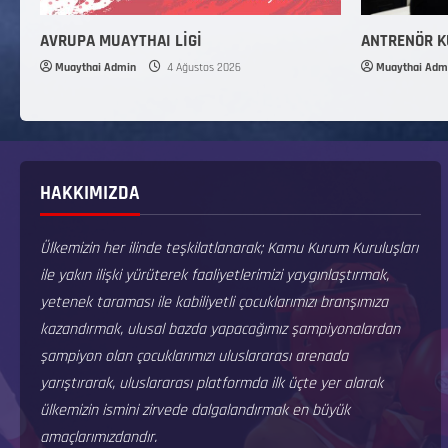
AVRUPA MUAYTHAI LİGİ
ANTRENÖR 
Muaythai Admin
4 Ağustos 2026
Muaythai Adm
HAKKIMIZDA
Ülkemizin her ilinde teşkilatlanarak; Kamu Kurum Kuruluşları
ile yakın ilişki yürüterek faaliyetlerimizi yaygınlaştırmak,
yetenek taraması ile kabiliyetli çocuklarımızı branşımıza
kazandırmak, ulusal bazda yapacağımız şampiyonalardan
şampiyon olan çocuklarımızı uluslararası arenada
yarıştırarak, uluslararası platformda ilk üçte yer alarak
ülkemizin ismini zirvede dalgalandırmak en büyük
amaçlarımızdandır.