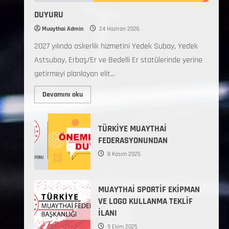
DUYURU
Muaythai Admin
24 Haziran 2026
2027 yılında askerlik hizmetini Yedek Subay, Yedek
Astsubay, Erbaş/Er ve Bedelli Er statülerinde yerine
getirmeyi planlayan elit...
Devamını oku
TÜRKİYE MUAYTHAİ
FEDERASYONUNDAN
8 Kasım 2025
MUAYTHAİ SPORTİF EKİPMAN
VE LOGO KULLANMA TEKLİF
İLANI
9 Ekim 2025