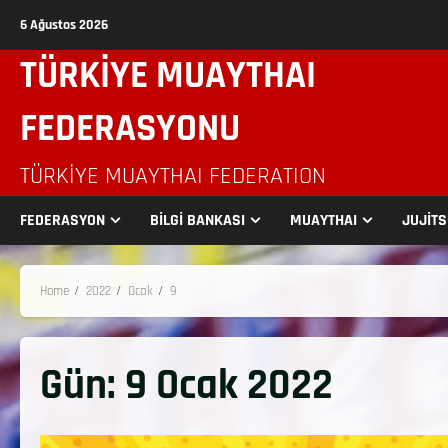
6 Ağustos 2026
TÜRKİYE MUAYTHAI
FEDERASYONU
TÜRKIYE MUAYTHAI FEDERATION
FEDERASYON
BİLGİ BANKASI
MUAYTHAI
JUJİT
Home
2022
Ocak
9
Gün:
9 Ocak 2022