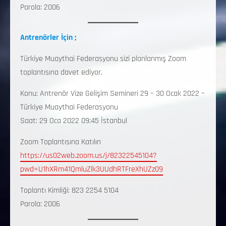
Parola: 2006
Antrenörler İçin ;
Türkiye Muaythai Federasyonu sizi planlanmış Zoom
toplantısına davet ediyor.
Konu: Antrenör Vize Gelişim Semineri 29 – 30 Ocak 2022 –
Türkiye Muaythai Federasyonu
Saat: 29 Oca 2022 09:45 İstanbul
Zoom Toplantısına Katılın
https://us02web.zoom.us/j/82322545104?
pwd=U1hXRm41QmluZlk3UUdhRTFreXhUZz09
Toplantı Kimliği: 823 2254 5104
Parola: 2006