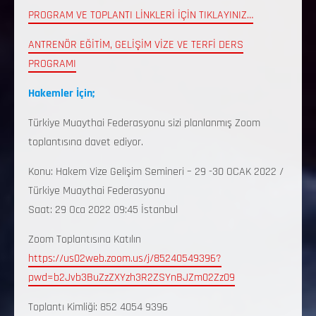
PROGRAM VE TOPLANTI LİNKLERİ İÇİN TIKLAYINIZ…
ANTRENÖR EĞİTİM, GELİŞİM VİZE VE TERFİ DERS
PROGRAMI
Hakemler İçin;
Türkiye Muaythai Federasyonu sizi planlanmış Zoom
toplantısına davet ediyor.
Konu: Hakem Vize Gelişim Semineri – 29 -30 OCAK 2022 /
Türkiye Muaythai Federasyonu
Saat: 29 Oca 2022 09:45 İstanbul
Zoom Toplantısına Katılın
https://us02web.zoom.us/j/85240549396?
pwd=b2Jvb3BuZzZXYzh3R2ZSYnBJZm02Zz09
Toplantı Kimliği: 852 4054 9396