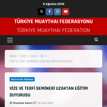
8 Ağustos 2026
TÜRKİYE MUAYTHAI FEDERASYONU
TÜRKIYE MUAYTHAI FEDERATION
Home
2022
Ocak
28
VİZE VE TERFİ SEMİNERİ UZAKTAN EĞİTİM DUYURUSU
Antrenör-Hakem
VİZE VE TERFİ SEMİNERİ UZAKTAN EĞİTİM
DUYURUSU
Muaythai Admin
28 Ocak 2022