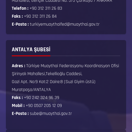
Mahallesi, Gençlik Caddesi No: 5/5 Çankaya / ANKARA
Telefon :
+90 312 311 26 83
Faks :
+90 312 311 26 84
E-Posta :
turkiyemuaythaifed@muaythai.gov.tr
ANTALYA ŞUBESİ
Adres :
Türkiye Muaythai Federasyonu Koordinasyon Ofisi
Şirinyalı Mahallesi,Tekellioğlu Caddesi,
Gazi Apt. No:9 Kat:2 Daire:8 (Suzi Giyim üstü)
Muratpaşa/ANTALYA
Faks :
+90 242 324 96 39
Mobil :
+90 0507 205 12 09
E-Posta :
sube@muaythai.gov.tr