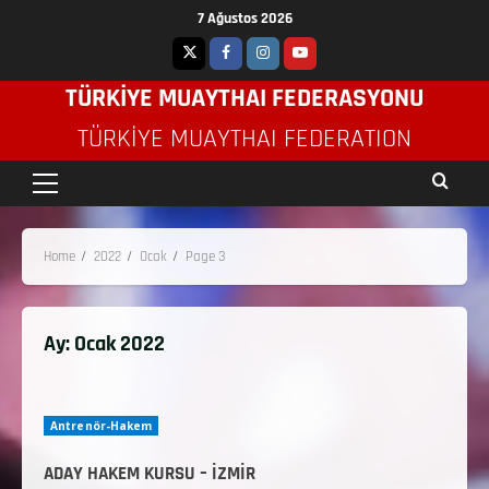
7 Ağustos 2026
TÜRKİYE MUAYTHAI FEDERASYONU
TÜRKIYE MUAYTHAI FEDERATION
Home
2022
Ocak
Page 3
Ay:
Ocak 2022
Antrenör-Hakem
ADAY HAKEM KURSU – İZMİR