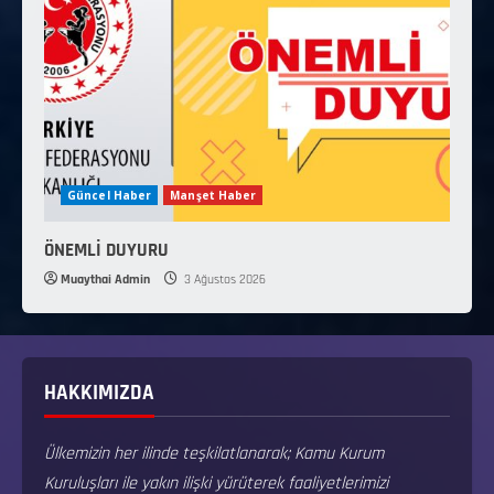
Güncel Haber
Manşet Haber
ÖNEMLİ DUYURU
Muaythai Admin
3 Ağustos 2026
HAKKIMIZDA
Ülkemizin her ilinde teşkilatlanarak; Kamu Kurum
Kuruluşları ile yakın ilişki yürüterek faaliyetlerimizi