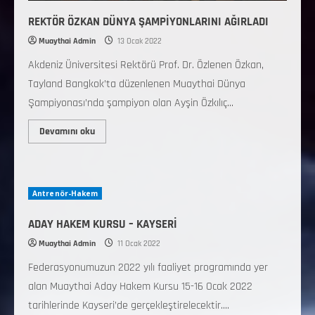
REKTÖR ÖZKAN DÜNYA ŞAMPİYONLARINI AĞIRLADI
Muaythai Admin
13 Ocak 2022
Akdeniz Üniversitesi Rektörü Prof. Dr. Özlenen Özkan,
Tayland Bangkok’ta düzenlenen Muaythai Dünya
Şampiyonası’nda şampiyon olan Ayşin Özkılıç...
Devamını oku
Antrenör-Hakem
ADAY HAKEM KURSU – KAYSERİ
Muaythai Admin
11 Ocak 2022
Federasyonumuzun 2022 yılı faaliyet programında yer
alan Muaythai Aday Hakem Kursu 15-16 Ocak 2022
tarihlerinde Kayseri’de gerçekleştirelecektir....