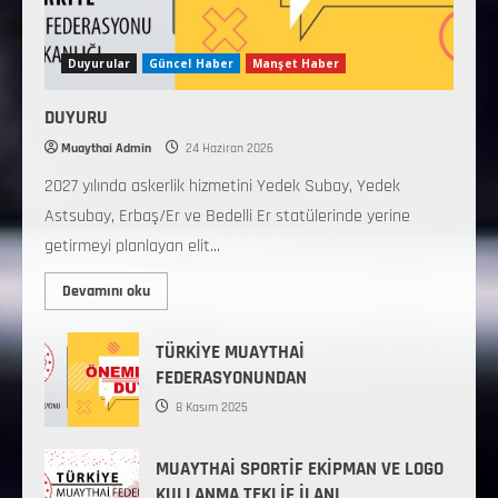
Duyurular
Güncel Haber
Manşet Haber
DUYURU
Muaythai Admin
24 Haziran 2026
2027 yılında askerlik hizmetini Yedek Subay, Yedek
Astsubay, Erbaş/Er ve Bedelli Er statülerinde yerine
getirmeyi planlayan elit...
Devamını oku
TÜRKİYE MUAYTHAİ
FEDERASYONUNDAN
8 Kasım 2025
MUAYTHAİ SPORTİF EKİPMAN VE LOGO
KULLANMA TEKLİF İLANI