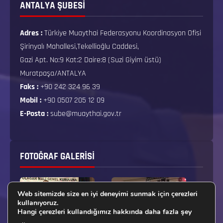
ANTALYA ŞUBESİ
Adres :
Türkiye Muaythai Federasyonu Koordinasyon Ofisi
Şirinyalı Mahallesi,Tekellioğlu Caddesi,
Gazi Apt. No:9 Kat:2 Daire:8 (Suzi Giyim üstü)
Muratpaşa/ANTALYA
Faks :
+90 242 324 96 39
Mobil :
+90 0507 205 12 09
E-Posta :
sube@muaythai.gov.tr
FOTOĞRAF GALERISI
Web sitemizde size en iyi deneyimi sunmak için çerezleri
kullanıyoruz.
Hangi çerezleri kullandığımız hakkında daha fazla şey