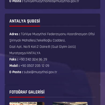
E-Posta :
turkiyemuaythaifed@muaythai.gov.tr
ANTALYA ŞUBESİ
Adres :
Türkiye Muaythai Federasyonu Koordinasyon Ofisi
Şirinyalı Mahallesi,Tekellioğlu Caddesi,
Gazi Apt. No:9 Kat:2 Daire:8 (Suzi Giyim üstü)
Muratpaşa/ANTALYA
Faks :
+90 242 324 96 39
Mobil :
+90 0507 205 12 09
E-Posta :
sube@muaythai.gov.tr
FOTOĞRAF GALERISI