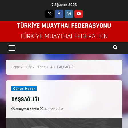
7 Ağustos 2026
TÜRKİYE MUAYTHAI FEDERASYONU
TÜRKIYE MUAYTHAI FEDERATION
Home
2022
Nisan
4
BAŞSAĞLIĞI
Güncel Haber
BAŞSAĞLIĞI
Muaythai Admin
4 Nisan 2022