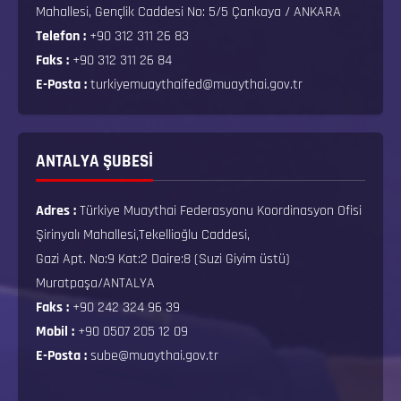
Mahallesi, Gençlik Caddesi No: 5/5 Çankaya / ANKARA
Telefon :
+90 312 311 26 83
Faks :
+90 312 311 26 84
E-Posta :
turkiyemuaythaifed@muaythai.gov.tr
ANTALYA ŞUBESİ
Adres :
Türkiye Muaythai Federasyonu Koordinasyon Ofisi
Şirinyalı Mahallesi,Tekellioğlu Caddesi,
Gazi Apt. No:9 Kat:2 Daire:8 (Suzi Giyim üstü)
Muratpaşa/ANTALYA
Faks :
+90 242 324 96 39
Mobil :
+90 0507 205 12 09
E-Posta :
sube@muaythai.gov.tr