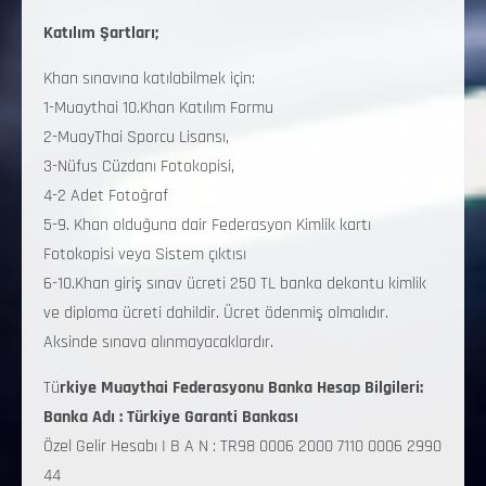
Katılım Şartları;
Khan sınavına katılabilmek için:
1-Muaythai 10.Khan Katılım Formu
2-MuayThai Sporcu Lisansı,
3-Nüfus Cüzdanı Fotokopisi,
4-2 Adet Fotoğraf
5-9. Khan olduğuna dair Federasyon Kimlik kartı
Fotokopisi veya Sistem çıktısı
6-10.Khan giriş sınav ücreti 250 TL banka dekontu kimlik
ve diploma ücreti dahildir. Ücret ödenmiş olmalıdır.
Aksinde sınava alınmayacaklardır.
Tü
rkiye Muaythai Federasyonu Banka Hesap Bilgileri:
Banka Adı : Türkiye Garanti Bankası
Özel Gelir Hesabı I B A N : TR98 0006 2000 7110 0006 2990
44