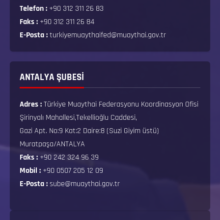
Telefon :
+90 312 311 26 83
Faks :
+90 312 311 26 84
E-Posta :
turkiyemuaythaifed@muaythai.gov.tr
ANTALYA ŞUBESİ
Adres :
Türkiye Muaythai Federasyonu Koordinasyon Ofisi
Şirinyalı Mahallesi,Tekellioğlu Caddesi,
Gazi Apt. No:9 Kat:2 Daire:8 (Suzi Giyim üstü)
Muratpaşa/ANTALYA
Faks :
+90 242 324 96 39
Mobil :
+90 0507 205 12 09
E-Posta :
sube@muaythai.gov.tr