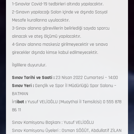
1-Sınavlar Covid-19 tedbirleri altında yapılacaktır.
2-Sınavın yapılacağı Salon içinde ve dışında Sosyal
Mesafe kurallarına uyulacaktır.
3-Sınav alanına görevlilerin belirlediği sayıda sporcu
alınacak ve ateş ölçümü yapılacaktır.
4-Sınav alanına maskesiz girilmeyecektir ve sınava
girecekler dışında kimse kabul edilmeyecektir.
İlgililere duyurulur.
Sınav Tarihi ve Saati :
23 Nisan 2022 Cumartesi – 14:00
Sınav Yeri :
Gençlik ve Spor İl Müdürlüğü Spor Salonu –
BATMAN
İrt
ibat :
Yusuf VELİOĞLU (Muaythai İl Temsilcisi) 0 555 878
86 11
Sınav Komisyonu Başkanı : Yusuf VELİOĞLU
Sınav Komisyonu Üyeleri : Osman SÖĞÜT, Abdullatif ZİLAN