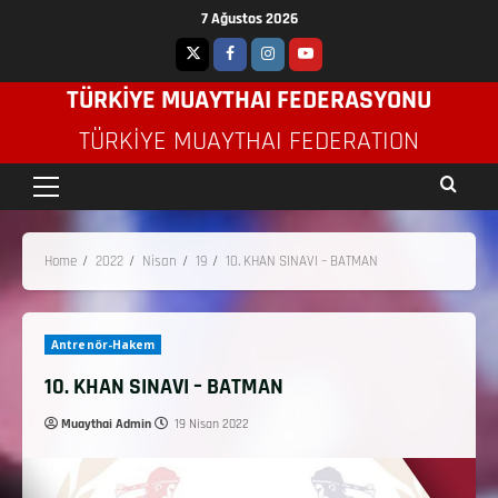
7 Ağustos 2026
TÜRKİYE MUAYTHAI FEDERASYONU
TÜRKIYE MUAYTHAI FEDERATION
Home
2022
Nisan
19
10. KHAN SINAVI – BATMAN
Antrenör-Hakem
10. KHAN SINAVI – BATMAN
Muaythai Admin
19 Nisan 2022