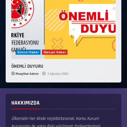
Güncel Haber
Manşet Haber
ÖNEMLİ DUYURU
Muaythai Admin
3 Ağustos 2026
HAKKIMIZDA
Ülkemizin her ilinde teşkilatlanarak; Kamu Kurum
Kuruluşları ile yakın ilişki yürüterek faaliyetlerimizi