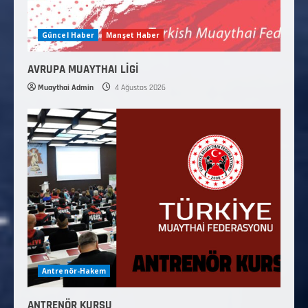
Güncel Haber
Manşet Haber
AVRUPA MUAYTHAI LİGİ
Muaythai Admin
4 Ağustos 2026
Antrenör-Hakem
ANTRENÖR KURSU