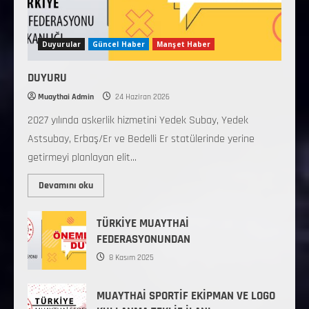
Duyurular
Güncel Haber
Manşet Haber
DUYURU
Muaythai Admin
24 Haziran 2026
2027 yılında askerlik hizmetini Yedek Subay, Yedek
Astsubay, Erbaş/Er ve Bedelli Er statülerinde yerine
getirmeyi planlayan elit...
Devamını oku
TÜRKİYE MUAYTHAİ
FEDERASYONUNDAN
8 Kasım 2025
MUAYTHAİ SPORTİF EKİPMAN VE LOGO