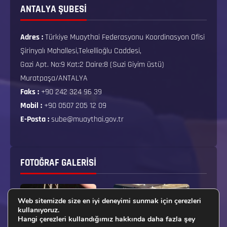
ANTALYA ŞUBESİ
Adres :
Türkiye Muaythai Federasyonu Koordinasyon Ofisi
Şirinyalı Mahallesi,Tekellioğlu Caddesi,
Gazi Apt. No:9 Kat:2 Daire:8 (Suzi Giyim üstü)
Muratpaşa/ANTALYA
Faks :
+90 242 324 96 39
Mobil :
+90 0507 205 12 09
E-Posta :
sube@muaythai.gov.tr
FOTOĞRAF GALERISI
Web sitemizde size en iyi deneyimi sunmak için çerezleri
kullanıyoruz.
Hangi çerezleri kullandığımız hakkında daha fazla şey