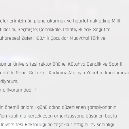
zaferlerimizin ön plana çıkarmak ve hatırlatmak adına Milli
arını, Geçmişte; Çanakkale, Polatlı, Bilecik Söğüt’te
uharebesi Zaferi 100.Yılı Çocuklar Muaythai Türkiye
ınar Üniversitesi rektörlüğüne, Kütahya Gençlik ve Spor il
 Şentürk, Genel Sekreter Korkmaz Atalay’a Yönetim kurulumuz
ediyorum.
r diliyorum dedi. “
inin önemli anlamlı günü adına düzenlenen şampiyonanın
ğun katılımla gerçekleşen organizasyonu düşünen başta
iversitesi Rektörlüğüne teşekkür ettiğini, ev sahipliği