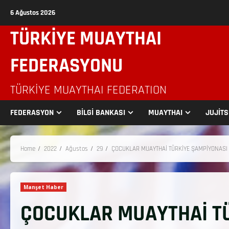
6 Ağustos 2026
TÜRKİYE MUAYTHAI
FEDERASYONU
TÜRKIYE MUAYTHAI FEDERATION
FEDERASYON
BİLGİ BANKASI
MUAYTHAI
JUJİT
Home
2022
Ağustos
29
ÇOCUKLAR MUAYTHAİ TÜRKİYE ŞAMPİYONASI 
Manşet Haber
ÇOCUKLAR MUAYTHAİ T