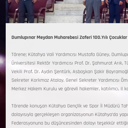
Dumlupınar Meydan Muharebesi Zaferi 100.Yılı Çocuklar 
Törene; Kütahya Vali Yardımcısı Mustafa Güney, Duml
Üniversitesi Rektör Yardımcısı Prof. Dr. Şahmurat Arık,
Vekili Prof. Dr. Aydın Şentürk, Asbaşkan Şakir Bayramoğl
Sekreter Korkmaz Atalay, Genel Sekreter Yardımcısı Öme
Merkez Hakem Kurulu ve görevli hakemler, katılımcı, il kaf
Törende konuşan Kütahya Gençlik ve Spor İl Müdürü Tah
dolayısıyla gerçekleşen organizasyonun Kütahya’da ya
Federasyonuna bu düşüncesinden dolayı teşekkür ettiğini, 