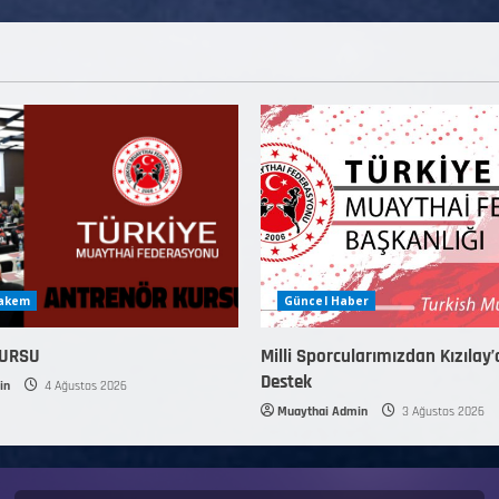
Hakem
Güncel Haber
KURSU
Milli Sporcularımızdan Kızılay’
Destek
in
4 Ağustos 2026
Muaythai Admin
3 Ağustos 2026