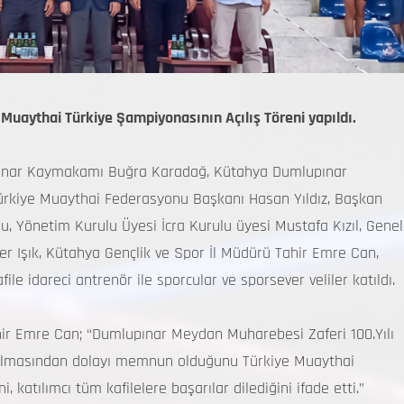
Muaythai Türkiye Şampiyonasının Açılış Töreni yapıldı.
upınar Kaymakamı Buğra Karadağ, Kütahya Dumlupınar
 Türkiye Muaythai Federasyonu Başkanı Hasan Yıldız, Başkan
u, Yönetim Kurulu Üyesi İcra Kurulu üyesi Mustafa Kızıl, Genel
r Işık, Kütahya Gençlik ve Spor İl Müdürü Tahir Emre Can,
ile idareci antrenör ile sporcular ve sporsever veliler katıldı.
ir Emre Can; “Dumlupınar Meydan Muharebesi Zaferi 100.Yılı
pılmasından dolayı memnun olduğunu Türkiye Muaythai
katılımcı tüm kafilelere başarılar dilediğini ifade etti.”