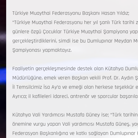
Türkiye Muaythai Federasyonu Başkanı Hasan Yıldız;
“Türkiye Muaythai Federasyonu her yıl şanlı Türk tarihi 
günlere özgü Çocuklar Türkiye Muaythai Şampiyona yaptıkl
gerçekleştirdiklerini, simdi ise bu Dumlupınar Meydan M
Şampiyonası yapmaktayız.
Faaliyetin gerçekleşmesinde destek olan Kütahya Dumlup
Müdürlüğüne, emek veren Başkan vekili Prof. Dr. Aydın
İl Temsilcimiz İsa Ay’a ve emeği olan herkese teşekkür 
Ayrıca; il kafileleri idareci, antrenör ve sporcular başarıla
Kütahya Vali Yardımcısı Mustafa Güney ise; “Türk tarih
önemine vurgu yapan Vali yardımcısı Mustafa Güneş, yo
Federasyon Başkanlığına ve katkı sağlayan Dumlupınar Ün