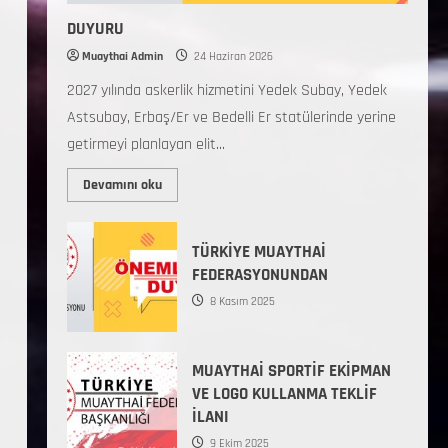
DUYURU
Muaythai Admin
24 Haziran 2026
2027 yılında askerlik hizmetini Yedek Subay, Yedek
Astsubay, Erbaş/Er ve Bedelli Er statülerinde yerine
getirmeyi planlayan elit...
Devamını oku
a
TÜRKİYE MUAYTHAİ
FEDERASYONUNDAN
8 Kasım 2025
MUAYTHAİ SPORTİF EKİPMAN
VE LOGO KULLANMA TEKLİF
İLANI
9 Ekim 2025