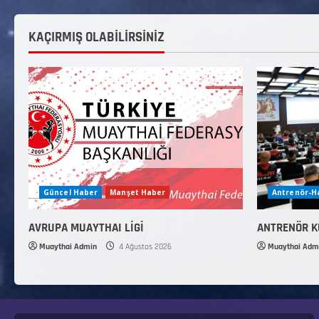
KAÇIRMIŞ OLABİLİRSİNİZ
Güncel Haber
Manşet Haber
Antrenör-
AVRUPA MUAYTHAI LİGİ
ANTRENÖR 
Muaythai Admin
4 Ağustos 2026
Muaythai Adm