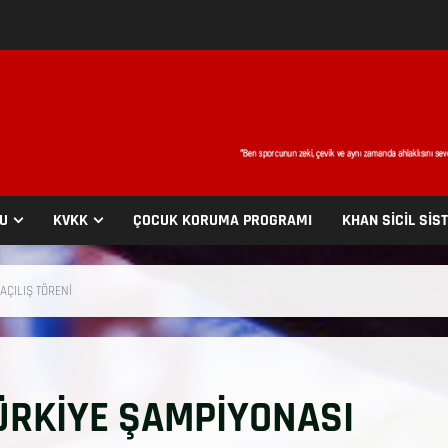
SU
KVKK
ÇOCUK KORUMA PROGRAMI
KHAN SİCİL SİS
AÇILIŞ TÖRENİ
ÜRKİYE ŞAMPİYONASI