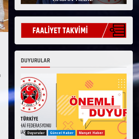
DUYURULAR
m
Duyurular
Güncel Haber
Manşet Haber