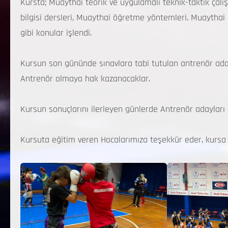
Kursta; Muaythai teorik ve uygulamalı teknik-taktik ça
bilgisi dersleri, Muaythai öğretme yöntemleri, Muaythai i
gibi konular işlendi.
Kursun son gününde sınavlara tabi tutulan antrenör ad
Antrenör olmaya hak kazanacaklar.
Kursun sonuçlarını ilerleyen günlerde Antrenör adayları 
Kursuta eğitim veren Hocalarımıza teşekkür eder, kursa k