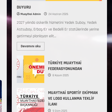
DUYURU
Muaythai Admin
24 Haziran 2026
2027 yılında askerlik hizmetini Yedek Subay, Yedek
Astsubay, Erbaş/Er ve Bedelli Er statülerinde yerine
getirmeyi planlayan elit...
Devamını oku
TÜRKİYE MUAYTHAİ
FEDERASYONUNDAN
8 Kasım 2025
MUAYTHAİ SPORTİF EKİPMAN
VE LOGO KULLANMA TEKLİF
İLANI
9 Ekim 2025