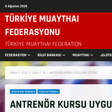
8 Ağustos 2026
TÜRKİYE MUAYTHAI
FEDERASYONU
TÜRKIYE MUAYTHAI FEDERATION
FEDERASYON
BİLGİ BANKASI
MUAYTHAI
JUJİT
Home
2022
Eylül
19
ANTRENÖR KURSU UYGULAMA EĞİTİMİ
Antrenör-Hakem
Güncel Haber
ANTRENÖR KURSU UYGU