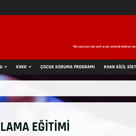
SU
KVKK
ÇOCUK KORUMA PROGRAMI
KHAN SİCİL SİS
LAMA EĞİTİMİ