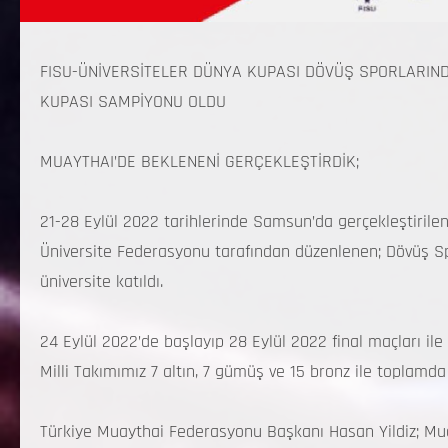
FISU-ÜNİVERSİTELER DÜNYA KUPASI DÖVÜŞ SPORLARINDA
KUPASI SAMPİYONU OLDU
MUAYTHAI’DE BEKLENENİ GERÇEKLEŞTİRDİK;
21-28 Eylül 2022 tarihlerinde Samsun’da gerçekleştirile
Üniversite Federasyonu tarafından düzenlenen; Dövüş S
üniversite katıldı.
24 Eylül 2022’de başlayıp 28 Eylül 2022 final maçları i
Milli Takımımız 7 altın, 7 gümüş ve 15 bronz ile top
Türkiye Muaythai Federasyonu Başkanı Hasan Yildiz; Muay