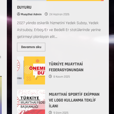
DUYURU
Muaythai Admin
24 Haziran 2026
2027 yılında askerlik hizmetini Yedek Subay, Yedek
Astsubay, Erbaş/Er ve Bedelli Er statülerinde yerine
getirmeyi planlayan elit...
Devamını oku
n
TÜRKİYE MUAYTHAİ
FEDERASYONUNDAN
8 Kasım 2025
MUAYTHAİ SPORTİF EKİPMAN
VE LOGO KULLANMA TEKLİF
İLANI
9 Ekim 2025