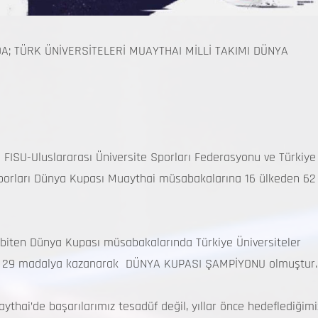
; TÜRK ÜNİVERSİTELERİ MUAYTHAI MİLLİ TAKIMI DÜNYA
n FISU-Uluslararası Üniversite Sporları Federasyonu ve Türkiye
porları Dünya Kupası Muaythai müsabakalarına 16 ülkeden 62
le biten Dünya Kupası müsabakalarında Türkiye Üniversiteler
lamda 29 madalya kazanarak DÜNYA KUPASI ŞAMPİYONU olmuştur
thai’de başarılarımız tesadüf değil, yıllar önce hedeflediğimi