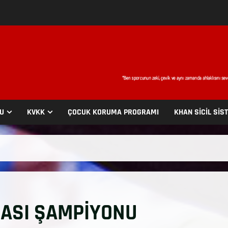
SU
KVKK
ÇOCUK KORUMA PROGRAMI
KHAN SİCİL SİS
PASI ŞAMPİYONU