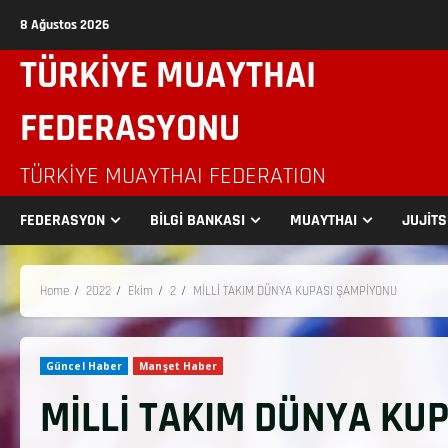
8 Ağustos 2026
TÜRKİYE MUAYTHAI
FEDERASYONU
TÜRKIYE MUAYTHAI FEDERATION
FEDERASYON
BİLGİ BANKASI
MUAYTHAI
JUJİT
Home
2022
Ekim
2
MİLLİ TAKIM DÜNYA KUPASI ŞAMPİYONU
Güncel Haber
Manşet Haber
MİLLİ TAKIM DÜNYA KU