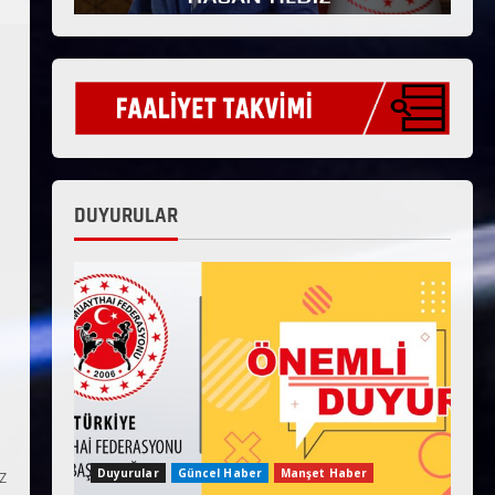
DUYURULAR
.
z
Duyurular
Güncel Haber
Manşet Haber