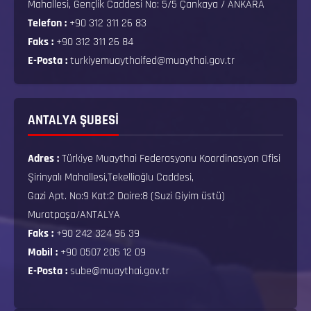
Mahallesi, Gençlik Caddesi No: 5/5 Çankaya / ANKARA
Telefon :
+90 312 311 26 83
Faks :
+90 312 311 26 84
E-Posta :
turkiyemuaythaifed@muaythai.gov.tr
ANTALYA ŞUBESİ
Adres :
Türkiye Muaythai Federasyonu Koordinasyon Ofisi
Şirinyalı Mahallesi,Tekellioğlu Caddesi,
Gazi Apt. No:9 Kat:2 Daire:8 (Suzi Giyim üstü)
Muratpaşa/ANTALYA
Faks :
+90 242 324 96 39
Mobil :
+90 0507 205 12 09
E-Posta :
sube@muaythai.gov.tr