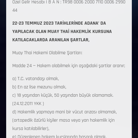
Özel Gelir Hesabı I B A N : TR98 0006 2000 7110 0006 2990
44
22-23 TEMMUZ 2023 TARİHLERİNDE ADANA’ DA
YAPILACAK OLAN MUAY THAİ HAKEMLİK KURSUNA
KATILACAKLARDA ARANILAN ŞARTLAR,
Muay Thai Hakemi Olabilme Şartları:
Madde 24 — Hakem olabilmek için aşağıdaki şartlar aranır;
a) T.C. vatandaşı olmak,
b) En az lise mezunu olmak,
c) 18 yaşından küçük, 50 yaşından büyük olamamak.
(24.12.2011 YKK )
d) Hakemlik yapmaya mani bir vücut arızası olmamak,
(ortopedik özürlü kişiler masa veya yan hakemlik için
kursa katılabilirler),
e) Düzenlenen hakem kurslarında başarılı olmak,