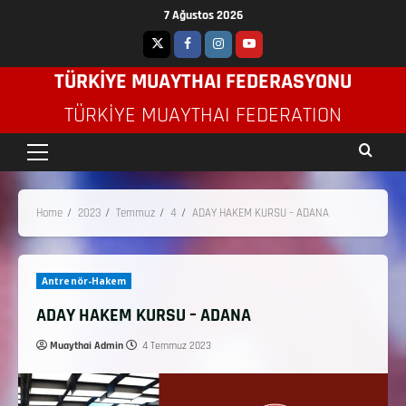
7 Ağustos 2026
TÜRKİYE MUAYTHAI FEDERASYONU
TÜRKIYE MUAYTHAI FEDERATION
Home
2023
Temmuz
4
ADAY HAKEM KURSU – ADANA
Antrenör-Hakem
ADAY HAKEM KURSU – ADANA
Muaythai Admin
4 Temmuz 2023