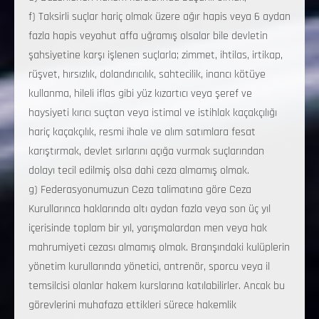
f) Taksirli suçlar hariç olmak üzere ağır hapis veya 6 aydan
fazla hapis veyahut affa uğramış olsalar bile devletin
şahsiyetine karşı işlenen suçlarla; zimmet, ihtilas, irtikap,
rüşvet, hırsızlık, dolandırıcılık, sahtecilik, inancı kötüye
kullanma, hileli iflas gibi yüz kızartıcı veya şeref ve
haysiyeti kırıcı suçtan veya istimal ve istihlak kaçakçılığı
hariç kaçakçılık, resmi ihale ve alım satımlara fesat
karıştırmak, devlet sırlarını açığa vurmak suçlarından
dolayı tecil edilmiş olsa dahi ceza almamış olmak.
g) Federasyonumuzun Ceza talimatına göre Ceza
Kurullarınca haklarında altı aydan fazla veya son üç yıl
içerisinde toplam bir yıl, yarışmalardan men veya hak
mahrumiyeti cezası almamış olmak. Branşındaki kulüplerin
yönetim kurullarında yönetici, antrenör, sporcu veya il
temsilcisi olanlar hakem kurslarına katılabilirler. Ancak bu
görevlerini muhafaza ettikleri sürece hakemlik