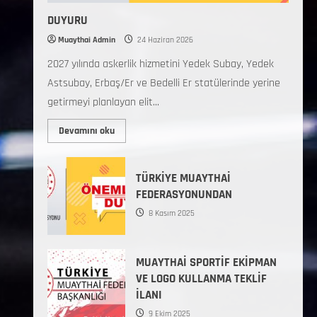
DUYURU
Muaythai Admin
24 Haziran 2026
2027 yılında askerlik hizmetini Yedek Subay, Yedek
Astsubay, Erbaş/Er ve Bedelli Er statülerinde yerine
getirmeyi planlayan elit...
Devamını oku
TÜRKİYE MUAYTHAİ
FEDERASYONUNDAN
8 Kasım 2025
MUAYTHAİ SPORTİF EKİPMAN
VE LOGO KULLANMA TEKLİF
İLANI
9 Ekim 2025