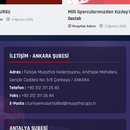
KURSU
Milli Sporcularımızdan Kızılay’
Destek
in
4 Ağustos 2026
Muaythai Admin
3 Ağustos 2026
İLETİŞİM - ANKARA ŞUBESİ
Adres :
Türkiye Muaythai Federasyonu, Anıttepe Mahallesi,
Gençlik Caddesi No: 5/5 Çankaya / ANKARA
Telefon :
+90 312 311 26 83
Faks :
+90 312 311 26 84
E-Posta :
turkiyemuaythaifed@muaythai.gov.tr
ANTALYA ŞUBESİ