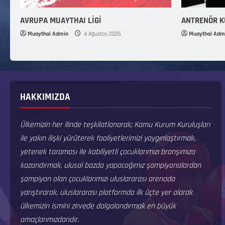
AVRUPA MUAYTHAI LİGİ
ANTRENÖR 
Muaythai Admin
4 Ağustos 2026
Muaythai Adm
HAKKIMIZDA
Ülkemizin her ilinde teşkilatlanarak; Kamu Kurum Kuruluşları
ile yakın ilişki yürüterek faaliyetlerimizi yaygınlaştırmak,
yetenek taraması ile kabiliyetli çocuklarımızı branşımıza
kazandırmak, ulusal bazda yapacağımız şampiyonalardan
şampiyon olan çocuklarımızı uluslararası arenada
yarıştırarak, uluslararası platformda ilk üçte yer alarak
ülkemizin ismini zirvede dalgalandırmak en büyük
amaçlarımızdandır.