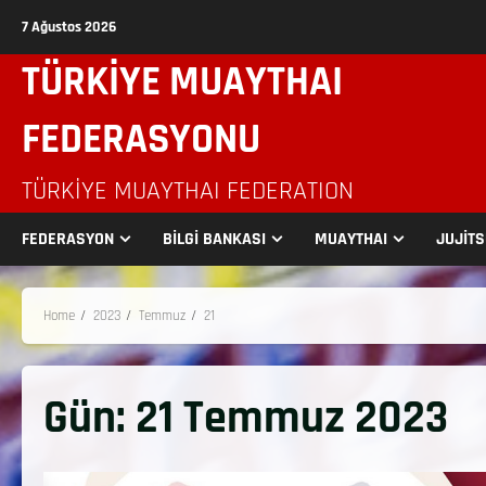
7 Ağustos 2026
TÜRKİYE MUAYTHAI
FEDERASYONU
TÜRKIYE MUAYTHAI FEDERATION
FEDERASYON
BİLGİ BANKASI
MUAYTHAI
JUJİT
Home
2023
Temmuz
21
Gün:
21 Temmuz 2023