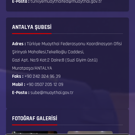
E-Posta :
turkiyemuaythaifed@muaythai.gov.tr
ANTALYA ŞUBESİ
Adres :
Türkiye Muaythai Federasyonu Koordinasyon Ofisi
Şirinyalı Mahallesi,Tekellioğlu Caddesi,
Gazi Apt. No:9 Kat:2 Daire:8 (Suzi Giyim üstü)
Muratpaşa/ANTALYA
Faks :
+90 242 324 96 39
Mobil :
+90 0507 205 12 09
E-Posta :
sube@muaythai.gov.tr
FOTOĞRAF GALERISI