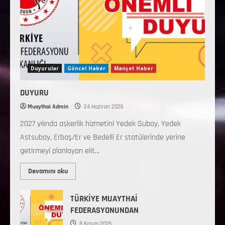
Duyurular
Güncel Haber
Manşet Haber
DUYURU
Muaythai Admin
24 Haziran 2026
2027 yılında askerlik hizmetini Yedek Subay, Yedek
Astsubay, Erbaş/Er ve Bedelli Er statülerinde yerine
getirmeyi planlayan elit...
Devamını oku
TÜRKİYE MUAYTHAİ
FEDERASYONUNDAN
8 Kasım 2025