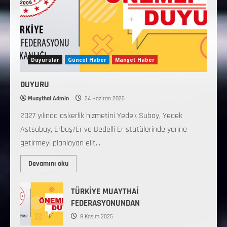
Duyurular
Güncel Haber
Manşet Haber
DUYURU
Muaythai Admin
24 Haziran 2026
2027 yılında askerlik hizmetini Yedek Subay, Yedek
Astsubay, Erbaş/Er ve Bedelli Er statülerinde yerine
getirmeyi planlayan elit...
Devamını oku
TÜRKİYE MUAYTHAİ
FEDERASYONUNDAN
8 Kasım 2025