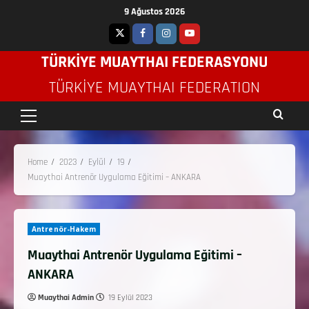
9 Ağustos 2026
TÜRKİYE MUAYTHAI FEDERASYONU
TÜRKIYE MUAYTHAI FEDERATION
Home
2023
Eylül
19
Muaythai Antrenör Uygulama Eğitimi – ANKARA
Antrenör-Hakem
Muaythai Antrenör Uygulama Eğitimi –
ANKARA
Muaythai Admin
19 Eylül 2023