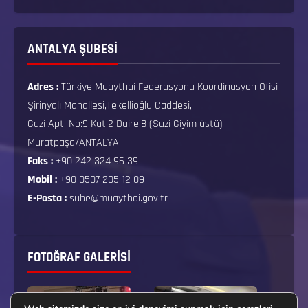
ANTALYA ŞUBESİ
Adres :
Türkiye Muaythai Federasyonu Koordinasyon Ofisi
Şirinyalı Mahallesi,Tekellioğlu Caddesi,
Gazi Apt. No:9 Kat:2 Daire:8 (Suzi Giyim üstü)
Muratpaşa/ANTALYA
Faks :
+90 242 324 96 39
Mobil :
+90 0507 205 12 09
E-Posta :
sube@muaythai.gov.tr
FOTOĞRAF GALERISI