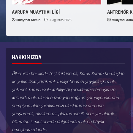
AVRUPA MUAYTHAI LİGİ
ANTRENÖR 
Muaythai Admin
4 Ağustos 2026
Muaythai Adm
HAKKIMIZDA
Ülkemizin her ilinde teşkilatlanarak; Kamu Kurum Kuruluşları
ile yakın ilişki yürüterek faaliyetlerimizi yaygınlaştırmak,
yetenek taraması ile kabiliyetli çocuklarımızı branşımıza
kazandırmak, ulusal bazda yapacağımız şampiyonalardan
şampiyon olan çocuklarımızı uluslararası arenada
yarıştırarak, uluslararası platformda ilk üçte yer alarak
ülkemizin ismini zirvede dalgalandırmak en büyük
amaçlarımızdandır.