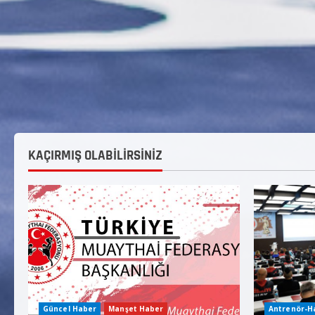
KAÇIRMIŞ OLABİLİRSİNİZ
Güncel Haber
Manşet Haber
Antrenör-