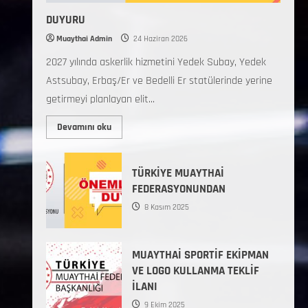
DUYURU
Muaythai Admin
24 Haziran 2026
2027 yılında askerlik hizmetini Yedek Subay, Yedek
Astsubay, Erbaş/Er ve Bedelli Er statülerinde yerine
getirmeyi planlayan elit...
Devamını oku
TÜRKİYE MUAYTHAİ
FEDERASYONUNDAN
8 Kasım 2025
MUAYTHAİ SPORTİF EKİPMAN
VE LOGO KULLANMA TEKLİF
İLANI
9 Ekim 2025