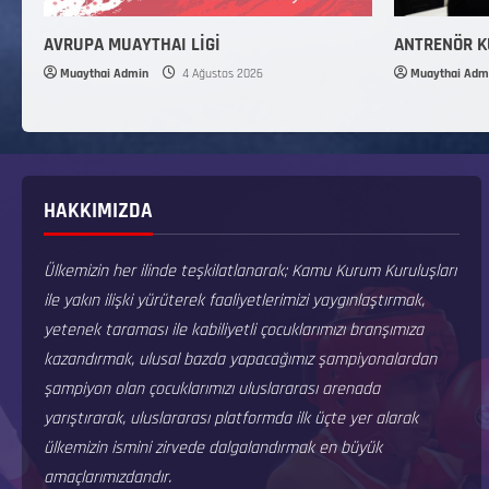
AVRUPA MUAYTHAI LİGİ
ANTRENÖR 
Muaythai Admin
4 Ağustos 2026
Muaythai Adm
HAKKIMIZDA
Ülkemizin her ilinde teşkilatlanarak; Kamu Kurum Kuruluşları
ile yakın ilişki yürüterek faaliyetlerimizi yaygınlaştırmak,
yetenek taraması ile kabiliyetli çocuklarımızı branşımıza
kazandırmak, ulusal bazda yapacağımız şampiyonalardan
şampiyon olan çocuklarımızı uluslararası arenada
yarıştırarak, uluslararası platformda ilk üçte yer alarak
ülkemizin ismini zirvede dalgalandırmak en büyük
amaçlarımızdandır.