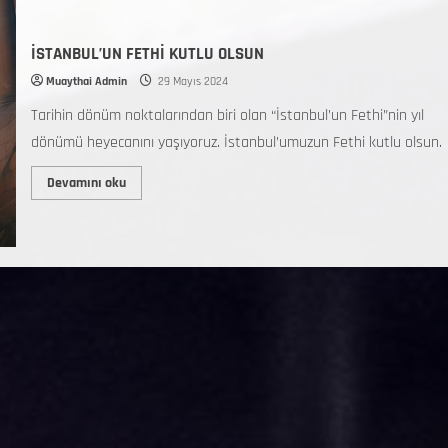
İSTANBUL’UN FETHİ KUTLU OLSUN
Muaythai Admin
29 Mayıs 2024
Tarihin dönüm noktalarından biri olan “İstanbul’un Fethi”nin yıl
dönümü heyecanını yaşıyoruz. İstanbul’umuzun Fethi kutlu olsun.
Devamını oku