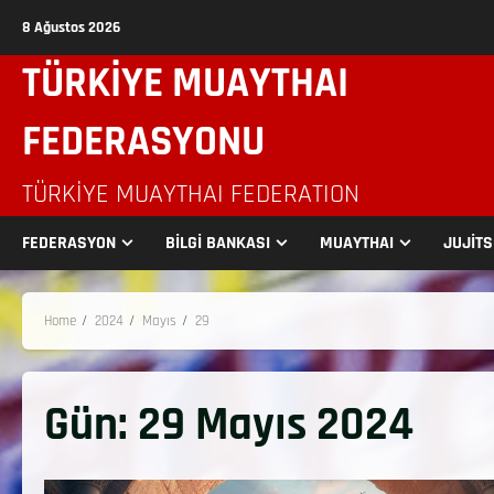
8 Ağustos 2026
TÜRKİYE MUAYTHAI
FEDERASYONU
TÜRKIYE MUAYTHAI FEDERATION
FEDERASYON
BİLGİ BANKASI
MUAYTHAI
JUJİT
Home
2024
Mayıs
29
Gün:
29 Mayıs 2024