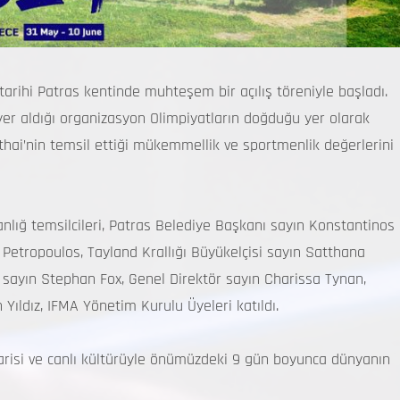
rihi Patras kentinde muhteşem bir açılış töreniyle başladı.
yer aldığı organizasyon Olimpiyatların doğduğu yer olarak
thai’nin temsil ettiği mükemmellik ve sportmenlik değerlerini
anlığ temsilcileri, Patras Belediye Başkanı sayın Konstantinos
 Petropoulos, Tayland Krallığı Büyükelçisi sayın Satthana
sayın Stephan Fox, Genel Direktör sayın Charissa Tynan,
ldız, IFMA Yönetim Kurulu Üyeleri katıldı.
risi ve canlı kültürüyle önümüzdeki 9 gün boyunca dünyanın