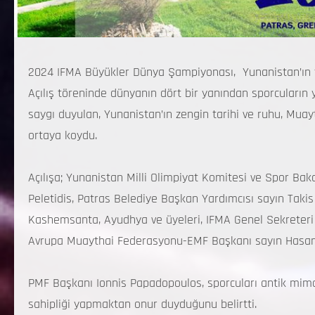
2024 IFMA Büyükler Dünya Şampiyonası, Yunanistan’ın ta
Açılış töreninde dünyanın dört bir yanından sporcuların 
saygı duyulan, Yunanistan’ın zengin tarihi ve ruhu, Muay
ortaya koydu.
Açılışa; Yunanistan Milli Olimpiyat Komitesi ve Spor Bak
Peletidis, Patras Belediye Başkan Yardımcısı sayın Takis
Kashemsanta, Ayudhya ve üyeleri, IFMA Genel Sekreteri 
Avrupa Muaythai Federasyonu-EMF Başkanı sayın Hasan Yı
PMF Başkanı Ionnis Papadopoulos, sporcuları antik mima
sahipliği yapmaktan onur duyduğunu belirtti.