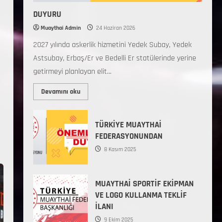
DUYURU
Muaythai Admin
24 Haziran 2026
2027 yılında askerlik hizmetini Yedek Subay, Yedek
Astsubay, Erbaş/Er ve Bedelli Er statülerinde yerine
getirmeyi planlayan elit...
Devamını oku
TÜRKİYE MUAYTHAİ
FEDERASYONUNDAN
8 Kasım 2025
MUAYTHAİ SPORTİF EKİPMAN
VE LOGO KULLANMA TEKLİF
İLANI
9 Ekim 2025