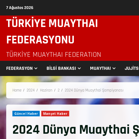
7 Ağustos 2026
TÜRKİYE MUAYTHAI
FEDERASYONU
TÜRKIYE MUAYTHAI FEDERATION
FEDERASYON
BİLGİ BANKASI
MUAYTHAI
JUJİT
Home
2024
Haziran
2
2024 Dünya Muaythai Şampiyonası
Güncel Haber
Manşet Haber
2024 Dünya Muaythai 