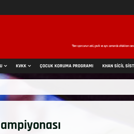
SU
KVKK
ÇOCUK KORUMA PROGRAMI
KHAN SİCİL SİS
Şampiyonası