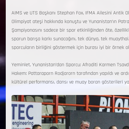
AIMS ve UTS Başkanı Stephan Fox, IFMA Ailesini Antik Oly
Olimpiyat ateşi hakkında konuştu ve Yunanistan’ın Pat
Şampiyonasını sadece bir spor etkinliğinden öte, özelli
sporun barışa karkı sunacağını, tek dünya, tek muaythai
sporcuların birliğini göstermek için burası iyi bir örnek o
Yeminlet, Yunanistan’dan Sporcu: Afroditi Karmen Tsavda
Hakem: Pattaraporn Rodjarorn tarafından yapıldı ve ardı
kültürel performansı, dansı ve muay boran gösterileri ya