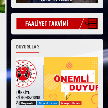
DUYURULAR
Duyurular
Güncel Haber
Manşet Haber