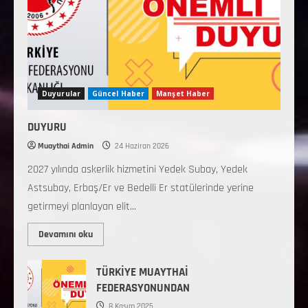
Duyurular
Güncel Haber
Manşet Haber
DUYURU
Muaythai Admin
24 Haziran 2026
2027 yılında askerlik hizmetini Yedek Subay, Yedek
Astsubay, Erbaş/Er ve Bedelli Er statülerinde yerine
getirmeyi planlayan elit...
Devamını oku
TÜRKİYE MUAYTHAİ
FEDERASYONUNDAN
8 Kasım 2025