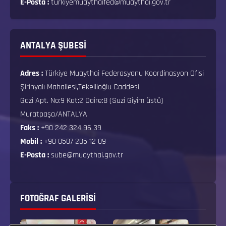
E-Posta :
turkiyemuaythaifed@muaythai.gov.tr
ANTALYA ŞUBESİ
Adres :
Türkiye Muaythai Federasyonu Koordinasyon Ofisi
Şirinyalı Mahallesi,Tekellioğlu Caddesi,
Gazi Apt. No:9 Kat:2 Daire:8 (Suzi Giyim üstü)
Muratpaşa/ANTALYA
Faks :
+90 242 324 96 39
Mobil :
+90 0507 205 12 09
E-Posta :
sube@muaythai.gov.tr
FOTOĞRAF GALERISI