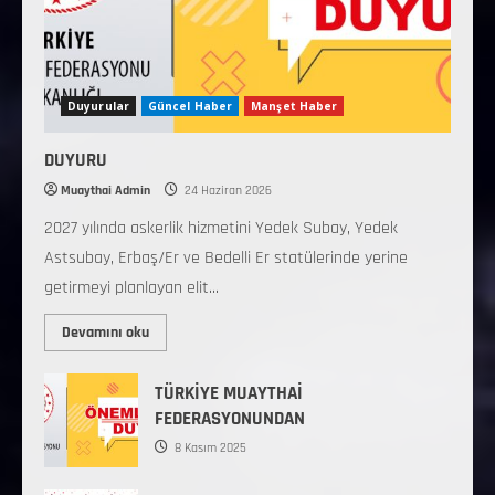
Duyurular
Güncel Haber
Manşet Haber
DUYURU
Muaythai Admin
24 Haziran 2026
2027 yılında askerlik hizmetini Yedek Subay, Yedek
Astsubay, Erbaş/Er ve Bedelli Er statülerinde yerine
getirmeyi planlayan elit...
Devamını oku
TÜRKİYE MUAYTHAİ
FEDERASYONUNDAN
8 Kasım 2025