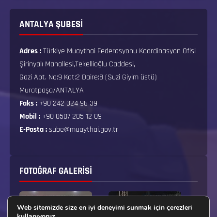
ANTALYA ŞUBESİ
Adres :
Türkiye Muaythai Federasyonu Koordinasyon Ofisi
Şirinyalı Mahallesi,Tekellioğlu Caddesi,
Gazi Apt. No:9 Kat:2 Daire:8 (Suzi Giyim üstü)
Muratpaşa/ANTALYA
Faks :
+90 242 324 96 39
Mobil :
+90 0507 205 12 09
E-Posta :
sube@muaythai.gov.tr
FOTOĞRAF GALERISI
Web sitemizde size en iyi deneyimi sunmak için çerezleri
kullanıyoruz.