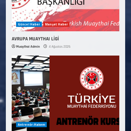
Güncel Haber
Manşet Haber
AVRUPA MUAYTHAI LİGİ
Muaythai Admin
4 Ağustos 2026
Antrenör-Hakem