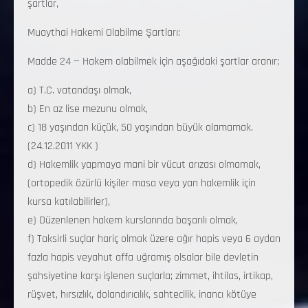
şartlar,
Muaythai Hakemi Olabilme Şartları:
Madde 24 — Hakem olabilmek için aşağıdaki şartlar aranır;
a) T.C. vatandaşı olmak,
b) En az lise mezunu olmak,
c) 18 yaşından küçük, 50 yaşından büyük olamamak.
(24.12.2011 YKK )
d) Hakemlik yapmaya mani bir vücut arızası olmamak,
(ortopedik özürlü kişiler masa veya yan hakemlik için
kursa katılabilirler),
e) Düzenlenen hakem kurslarında başarılı olmak,
f) Taksirli suçlar hariç olmak üzere ağır hapis veya 6 aydan
fazla hapis veyahut affa uğramış olsalar bile devletin
şahsiyetine karşı işlenen suçlarla; zimmet, ihtilas, irtikap,
rüşvet, hırsızlık, dolandırıcılık, sahtecilik, inancı kötüye