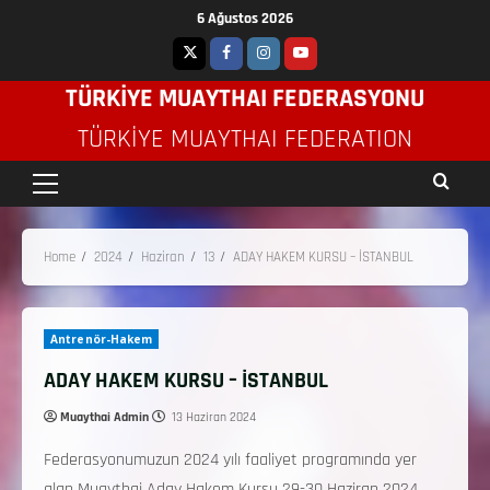
6 Ağustos 2026
TÜRKİYE MUAYTHAI FEDERASYONU
TÜRKIYE MUAYTHAI FEDERATION
Home
2024
Haziran
13
ADAY HAKEM KURSU – İSTANBUL
Antrenör-Hakem
ADAY HAKEM KURSU – İSTANBUL
Muaythai Admin
13 Haziran 2024
Federasyonumuzun 2024 yılı faaliyet programında yer
alan Muaythai Aday Hakem Kursu 29-30 Haziran 2024