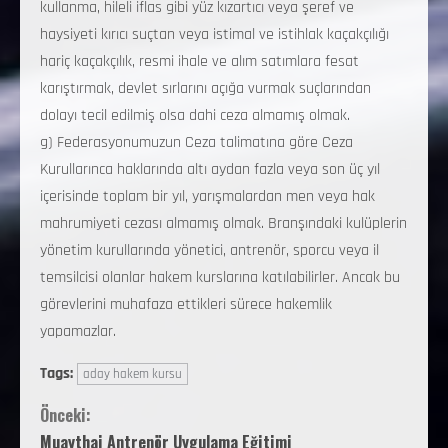
kullanma, hileli iflas gibi yüz kızartıcı veya şeref ve
haysiyeti kırıcı suçtan veya istimal ve istihlak kaçakçılığı
hariç kaçakçılık, resmi ihale ve alım satımlara fesat
karıştırmak, devlet sırlarını açığa vurmak suçlarından
dolayı tecil edilmiş olsa dahi ceza almamış olmak.
g) Federasyonumuzun Ceza talimatına göre Ceza
Kurullarınca haklarında altı aydan fazla veya son üç yıl
içerisinde toplam bir yıl, yarışmalardan men veya hak
mahrumiyeti cezası almamış olmak. Branşındaki kulüplerin
yönetim kurullarında yönetici, antrenör, sporcu veya il
temsilcisi olanlar hakem kurslarına katılabilirler. Ancak bu
görevlerini muhafaza ettikleri sürece hakemlik
yapamazlar.
Tags:
aday hakem kursu
Önceki:
Muaythai Antrenör Uygulama Eğitimi