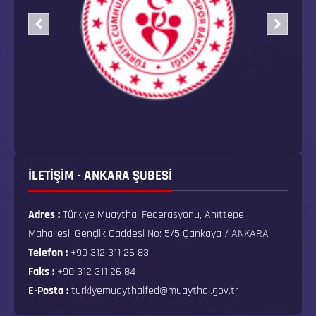
İLETİŞİM - ANKARA ŞUBESİ
Adres :
Türkiye Muaythai Federasyonu, Anıttepe
Mahallesi, Gençlik Caddesi No: 5/5 Çankaya / ANKARA
Telefon :
+90 312 311 26 83
Faks :
+90 312 311 26 84
E-Posta :
turkiyemuaythaifed@muaythai.gov.tr