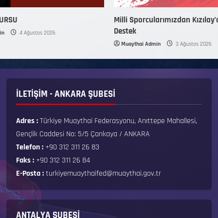
KURSU
Milli Sporcularımızdan Kızılay’
Destek
in
4 Ağustos 2026
Muaythai Admin
3 Ağustos 2026
İLETİŞİM - ANKARA ŞUBESİ
Adres :
Türkiye Muaythai Federasyonu, Anıttepe Mahallesi,
Gençlik Caddesi No: 5/5 Çankaya / ANKARA
Telefon :
+90 312 311 26 83
Faks :
+90 312 311 26 84
E-Posta :
turkiyemuaythaifed@muaythai.gov.tr
ANTALYA ŞUBESİ