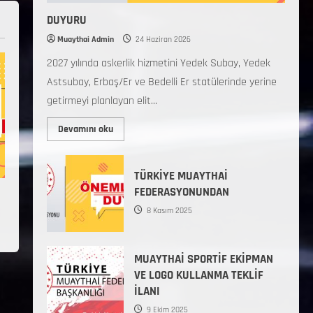
DUYURU
Muaythai Admin
24 Haziran 2026
2027 yılında askerlik hizmetini Yedek Subay, Yedek
Astsubay, Erbaş/Er ve Bedelli Er statülerinde yerine
getirmeyi planlayan elit...
Devamını oku
TÜRKİYE MUAYTHAİ
FEDERASYONUNDAN
8 Kasım 2025
MUAYTHAİ SPORTİF EKİPMAN
VE LOGO KULLANMA TEKLİF
İLANI
9 Ekim 2025