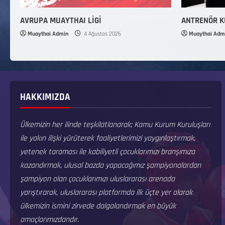
AVRUPA MUAYTHAI LİGİ
ANTRENÖR 
Muaythai Admin
4 Ağustos 2026
Muaythai Adm
HAKKIMIZDA
Ülkemizin her ilinde teşkilatlanarak; Kamu Kurum Kuruluşları
ile yakın ilişki yürüterek faaliyetlerimizi yaygınlaştırmak,
yetenek taraması ile kabiliyetli çocuklarımızı branşımıza
kazandırmak, ulusal bazda yapacağımız şampiyonalardan
şampiyon olan çocuklarımızı uluslararası arenada
yarıştırarak, uluslararası platformda ilk üçte yer alarak
ülkemizin ismini zirvede dalgalandırmak en büyük
amaçlarımızdandır.