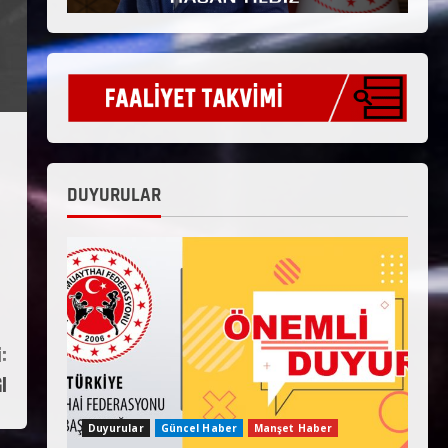
DUYURULAR
:
I
Duyurular
Güncel Haber
Manşet Haber