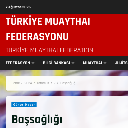
7 Ağustos 2026
TÜRKİYE MUAYTHAI
FEDERASYONU
TÜRKIYE MUAYTHAI FEDERATION
FEDERASYON
BİLGİ BANKASI
MUAYTHAI
JUJİT
Home
2024
Temmuz
7
Başsağlığı
Güncel Haber
Başsağlığı