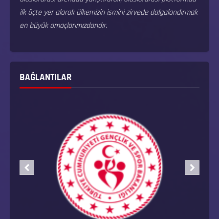
ilk üçte yer alarak ülkemizin ismini zirvede dalgalandırmak
en büyük amaçlarımızdandır.
BAĞLANTILAR