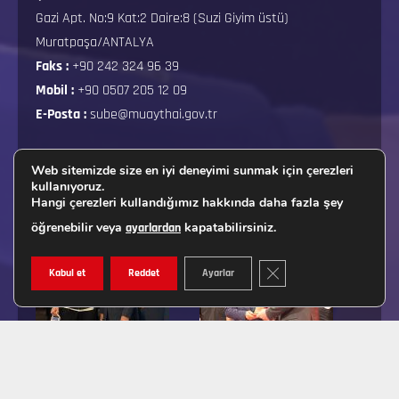
Gazi Apt. No:9 Kat:2 Daire:8 (Suzi Giyim üstü)
Muratpaşa/ANTALYA
Faks :
+90 242 324 96 39
Mobil :
+90 0507 205 12 09
E-Posta :
sube@muaythai.gov.tr
Web sitemizde size en iyi deneyimi sunmak için çerezleri
kullanıyoruz.
FOTOĞRAF GALERISI
Hangi çerezleri kullandığımız hakkında daha fazla şey
öğrenebilir veya
kapatabilirsiniz.
ayarlardan
GDPR ÇEREZ ŞERIDINI K
Kabul et
Reddet
Ayarlar