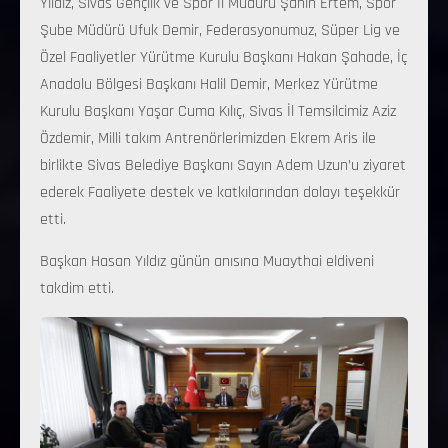
Yıldız, Sivas Gençlik ve Spor İl Müdürü Şahin Ertem, Spor
Şube Müdürü Ufuk Demir, Federasyonumuz, Süper Lig ve
Özel Faaliyetler Yürütme Kurulu Başkanı Hakan Şahade, İç
Anadolu Bölgesi Başkanı Halil Demir, Merkez Yürütme
Kurulu Başkanı Yaşar Cuma Kılıç, Sivas İl Temsilcimiz Aziz
Özdemir, Milli takım Antrenörlerimizden Ekrem Aris ile
birlikte Sivas Belediye Başkanı Sayın Adem Uzun’u ziyaret
ederek Faaliyete destek ve katkılarından dolayı teşekkür
etti.
Başkan Hasan Yıldız günün anısına Muaythai eldiveni
takdim etti.