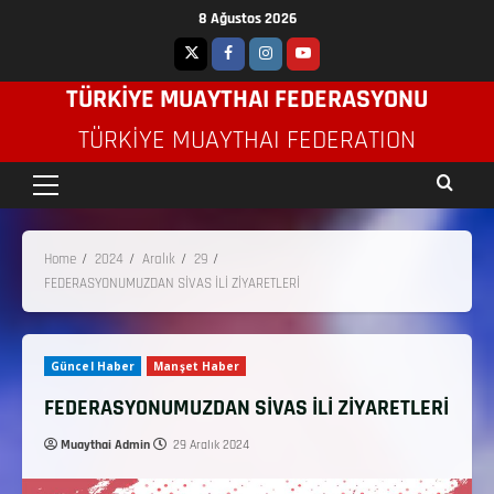
8 Ağustos 2026
TÜRKİYE MUAYTHAI FEDERASYONU
TÜRKIYE MUAYTHAI FEDERATION
Home
2024
Aralık
29
FEDERASYONUMUZDAN SİVAS İLİ ZİYARETLERİ
Güncel Haber
Manşet Haber
FEDERASYONUMUZDAN SİVAS İLİ ZİYARETLERİ
Muaythai Admin
29 Aralık 2024