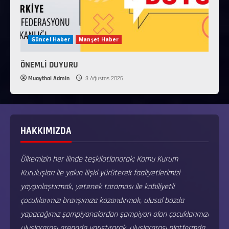
Güncel Haber
Manşet Haber
ÖNEMLİ DUYURU
Muaythai Admin
3 Ağustos 2026
HAKKIMIZDA
Ülkemizin her ilinde teşkilatlanarak; Kamu Kurum
Kuruluşları ile yakın ilişki yürüterek faaliyetlerimizi
yaygınlaştırmak, yetenek taraması ile kabiliyetli
çocuklarımızı branşımıza kazandırmak, ulusal bazda
yapacağımız şampiyonalardan şampiyon olan çocuklarımızı
uluslararası arenada yarıştırarak, uluslararası platformda