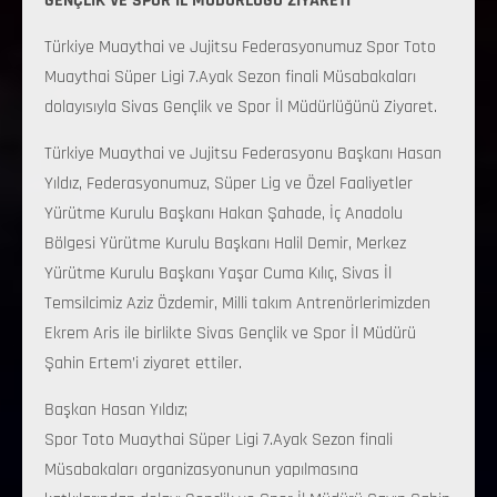
GENÇLİK VE SPOR İL MÜDÜRLÜĞÜ ZİYARETİ
Türkiye Muaythai ve Jujitsu Federasyonumuz Spor Toto
Muaythai Süper Ligi 7.Ayak Sezon finali Müsabakaları
dolayısıyla Sivas Gençlik ve Spor İl Müdürlüğünü Ziyaret.
Türkiye Muaythai ve Jujitsu Federasyonu Başkanı Hasan
Yıldız, Federasyonumuz, Süper Lig ve Özel Faaliyetler
Yürütme Kurulu Başkanı Hakan Şahade, İç Anadolu
Bölgesi Yürütme Kurulu Başkanı Halil Demir, Merkez
Yürütme Kurulu Başkanı Yaşar Cuma Kılıç, Sivas İl
Temsilcimiz Aziz Özdemir, Milli takım Antrenörlerimizden
Ekrem Aris ile birlikte Sivas Gençlik ve Spor İl Müdürü
Şahin Ertem’i ziyaret ettiler.
Başkan Hasan Yıldız;
Spor Toto Muaythai Süper Ligi 7.Ayak Sezon finali
Müsabakaları organizasyonunun yapılmasına