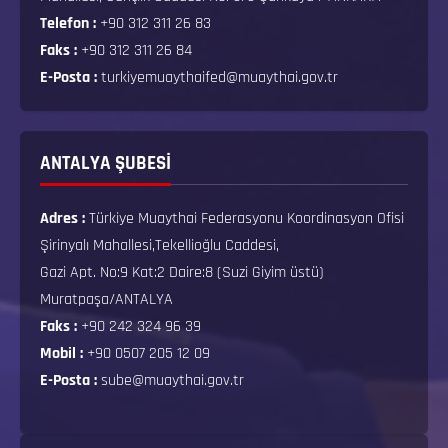
Telefon :
+90 312 311 26 83
Faks :
+90 312 311 26 84
E-Posta :
turkiyemuaythaifed@muaythai.gov.tr
ANTALYA ŞUBESİ
Adres :
Türkiye Muaythai Federasyonu Koordinasyon Ofisi
Şirinyalı Mahallesi,Tekellioğlu Caddesi,
Gazi Apt. No:9 Kat:2 Daire:8 (Suzi Giyim üstü)
Muratpaşa/ANTALYA
Faks :
+90 242 324 96 39
Mobil :
+90 0507 205 12 09
E-Posta :
sube@muaythai.gov.tr