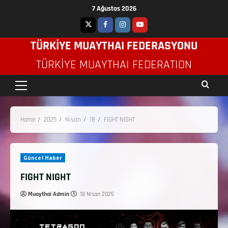
7 Ağustos 2026
TÜRKİYE MUAYTHAI FEDERASYONU
TÜRKIYE MUAYTHAI FEDERATION
Home
2025
Nisan
18
FIGHT NIGHT
Güncel Haber
FIGHT NIGHT
Muaythai Admin
18 Nisan 2025