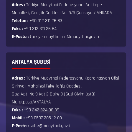
Adres :
Türkiye Muaythai Federasyonu, Anıttepe
Mahallesi, Gençlik Caddesi No: 5/5 Çankaya / ANKARA
Telefon :
+90 312 311 26 83
Faks :
+90 312 311 26 84
E-Posta :
turkiyemuaythaifed@muaythai.gov.tr
ANTALYA ŞUBESİ
Adres :
Türkiye Muaythai Federasyonu Koordinasyon Ofisi
Şirinyalı Mahallesi,Tekellioğlu Caddesi,
Gazi Apt. No:9 Kat:2 Daire:8 (Suzi Giyim üstü)
Muratpaşa/ANTALYA
Faks :
+90 242 324 96 39
Mobil :
+90 0507 205 12 09
E-Posta :
sube@muaythai.gov.tr