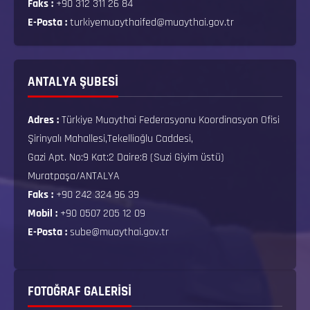
Faks :
+90 312 311 26 84
E-Posta :
turkiyemuaythaifed@muaythai.gov.tr
ANTALYA ŞUBESİ
Adres :
Türkiye Muaythai Federasyonu Koordinasyon Ofisi
Şirinyalı Mahallesi,Tekellioğlu Caddesi,
Gazi Apt. No:9 Kat:2 Daire:8 (Suzi Giyim üstü)
Muratpaşa/ANTALYA
Faks :
+90 242 324 96 39
Mobil :
+90 0507 205 12 09
E-Posta :
sube@muaythai.gov.tr
FOTOĞRAF GALERISI