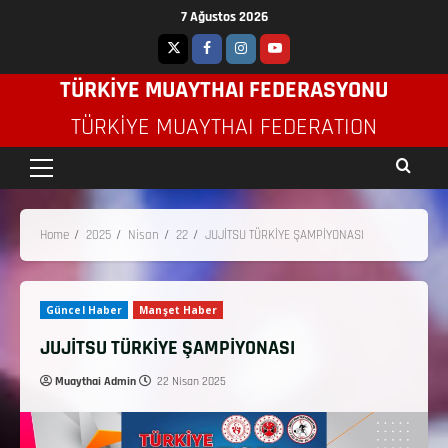
7 Ağustos 2026
TÜRKİYE MUAYTHAI FEDERASYONU
TÜRKIYE MUAYTHAI FEDERATION
Home
2025
Nisan
22
JUJİTSU TÜRKİYE ŞAMPİYONASI
Güncel Haber
Manşet Haber
JUJİTSU TÜRKİYE ŞAMPİYONASI
Muaythai Admin
22 Nisan 2025