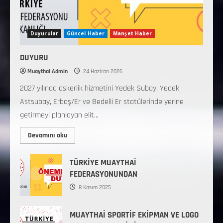
Duyurular
Güncel Haber
Manşet Haber
DUYURU
Muaythai Admin
24 Haziran 2026
2027 yılında askerlik hizmetini Yedek Subay, Yedek
Astsubay, Erbaş/Er ve Bedelli Er statülerinde yerine
getirmeyi planlayan elit...
Devamını oku
TÜRKİYE MUAYTHAİ
FEDERASYONUNDAN
8 Kasım 2025
MUAYTHAİ SPORTİF EKİPMAN VE LOGO