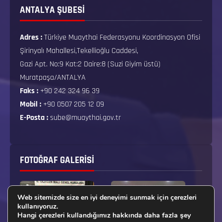
ANTALYA ŞUBESİ
Adres :
Türkiye Muaythai Federasyonu Koordinasyon Ofisi
Şirinyalı Mahallesi,Tekellioğlu Caddesi,
Gazi Apt. No:9 Kat:2 Daire:8 (Suzi Giyim üstü)
Muratpaşa/ANTALYA
Faks :
+90 242 324 96 39
Mobil :
+90 0507 205 12 09
E-Posta :
sube@muaythai.gov.tr
FOTOĞRAF GALERISI
Web sitemizde size en iyi deneyimi sunmak için çerezleri
kullanıyoruz.
Hangi çerezleri kullandığımız hakkında daha fazla şey