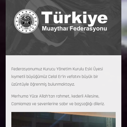
Federasyonumuz Kurucu Yönetim Kurulu Eski Üyesi
kıymetli büyüğümüz Celal Er’in vefatını büyük bir
üzüntüyle öğrenmiş bulunmaktayız.
Merhuma Yüce Allah’tan rahmet, kederli Ailesine,
Camiamıza ve sevenlerine sabır ve başsağlığı dileriz.