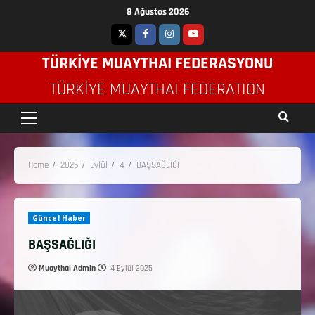
8 Ağustos 2026
TÜRKİYE MUAYTHAI FEDERASYONU
TÜRKIYE MUAYTHAI FEDERATION
Home
2025
Eylül
4
BAŞSAĞLIĞI
Güncel Haber
BAŞSAĞLIĞI
Muaythai Admin
4 Eylül 2025