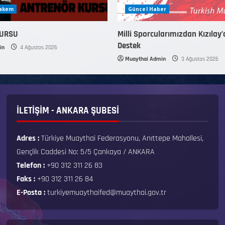
Hakem
Güncel Haber
KURSU
Milli Sporcularımızdan Kızılay’
Destek
in
4 Ağustos 2026
Muaythai Admin
3 Ağustos 2026
İLETİŞİM - ANKARA ŞUBESİ
Adres :
Türkiye Muaythai Federasyonu, Anıttepe Mahallesi,
Gençlik Caddesi No: 5/5 Çankaya / ANKARA
Telefon :
+90 312 311 26 83
Faks :
+90 312 311 26 84
E-Posta :
turkiyemuaythaifed@muaythai.gov.tr