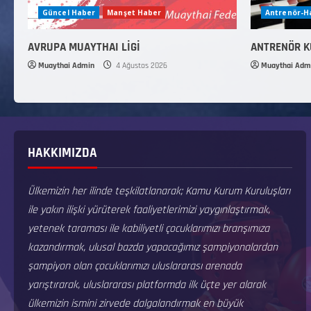
Güncel Haber
Manşet Haber
Antrenör-
AVRUPA MUAYTHAI LİGİ
ANTRENÖR 
Muaythai Admin
4 Ağustos 2026
Muaythai Adm
HAKKIMIZDA
Ülkemizin her ilinde teşkilatlanarak; Kamu Kurum Kuruluşları
ile yakın ilişki yürüterek faaliyetlerimizi yaygınlaştırmak,
yetenek taraması ile kabiliyetli çocuklarımızı branşımıza
kazandırmak, ulusal bazda yapacağımız şampiyonalardan
şampiyon olan çocuklarımızı uluslararası arenada
yarıştırarak, uluslararası platformda ilk üçte yer alarak
ülkemizin ismini zirvede dalgalandırmak en büyük