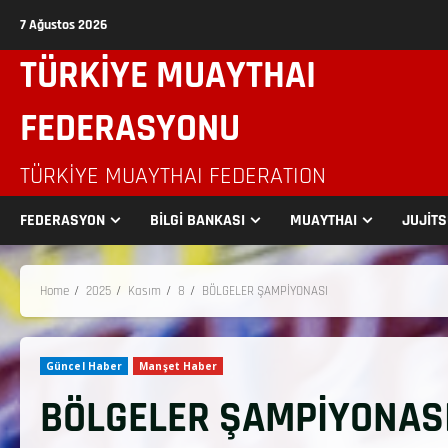
7 Ağustos 2026
TÜRKİYE MUAYTHAI
FEDERASYONU
TÜRKIYE MUAYTHAI FEDERATION
FEDERASYON
BİLGİ BANKASI
MUAYTHAI
JUJİT
Home
2025
Kasım
8
BÖLGELER ŞAMPİYONASI
Güncel Haber
Manşet Haber
BÖLGELER ŞAMPİYONAS