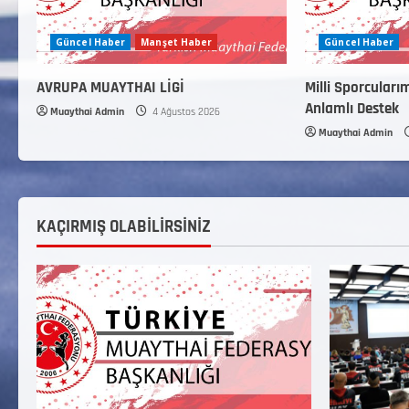
Güncel Haber
Manşet Haber
Güncel Haber
AVRUPA MUAYTHAI LİGİ
Milli Sporcuları
Anlamlı Destek
Muaythai Admin
4 Ağustos 2026
Muaythai Admin
KAÇIRMIŞ OLABİLİRSİNİZ