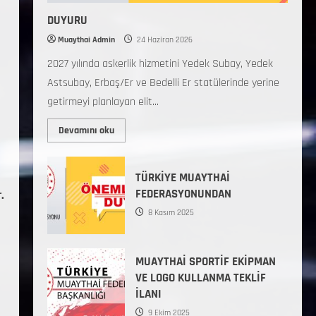
DUYURU
Muaythai Admin
24 Haziran 2026
2027 yılında askerlik hizmetini Yedek Subay, Yedek
Astsubay, Erbaş/Er ve Bedelli Er statülerinde yerine
getirmeyi planlayan elit...
Devamını oku
TÜRKİYE MUAYTHAİ
FEDERASYONUNDAN
.
8 Kasım 2025
MUAYTHAİ SPORTİF EKİPMAN
VE LOGO KULLANMA TEKLİF
İLANI
9 Ekim 2025