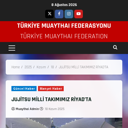
8 Ağustos 2026
TÜRKİYE MUAYTHAI FEDERASYONU
TÜRKIYE MUAYTHAI FEDERATION
Home
2025
Kasım
18
JUJİTSU MİLLİ TAKIMIMIZ RİYAD’TA
Güncel Haber
Manşet Haber
JUJİTSU MİLLİ TAKIMIMIZ RİYAD’TA
Muaythai Admin
18 Kasım 2025