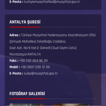
E-Posta :
turkiyemuaythaifed@muaythai.gov.tr
ANTALYA ŞUBESİ
Adres :
Türkiye Muaythai Federasyonu Koordinasyon Ofisi
Şirinyalı Mahallesi,Tekellioğlu Caddesi,
Gazi Apt. No:9 Kat:2 Daire:8 (Suzi Giyim üstü)
Muratpaşa/ANTALYA
Faks :
+90 242 324 96 39
Mobil :
+90 0507 205 12 09
E-Posta :
sube@muaythai.gov.tr
FOTOĞRAF GALERISI