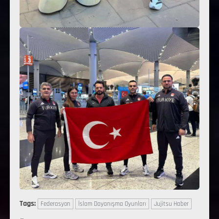
Tags:
Federasyon
İslam Dayanışma Oyunları
Jujitsu Haber