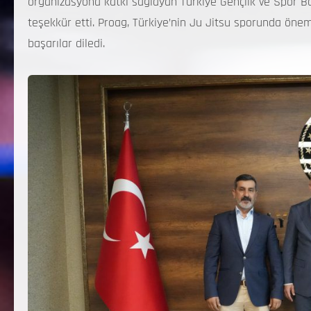
organizasyona katkı sağlayan Türkiye Gençlik ve Spor B
teşekkür etti. Proag, Türkiye’nin Ju Jitsu sporunda önem
başarılar diledi.