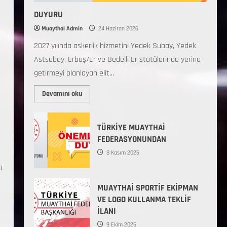
DUYURU
Muaythai Admin
24 Haziran 2026
2027 yılında askerlik hizmetini Yedek Subay, Yedek
Astsubay, Erbaş/Er ve Bedelli Er statülerinde yerine
getirmeyi planlayan elit...
Devamını oku
TÜRKİYE MUAYTHAİ
FEDERASYONUNDAN
8 Kasım 2025
a
MUAYTHAİ SPORTİF EKİPMAN
VE LOGO KULLANMA TEKLİF
İLANI
9 Ekim 2025