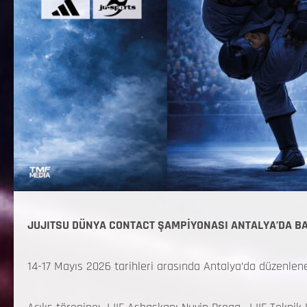
JUJITSU DÜNYA CONTACT ŞAMPİYONASI ANTALYA’DA B
14-17 Mayıs 2026 tarihleri arasında Antalya’da düzenlen