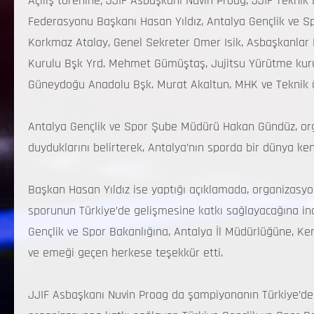
Açılış törenine; JJIF Asbaşkanı Nuvin Proag, JJIF Teknik
Federasyonu Başkanı Hasan Yıldız, Antalya Gençlik ve 
Korkmaz Atalay, Genel Sekreter Omer Isik, Asbaşkanlar 
Kurulu Bşk Yrd. Mehmet Gümüştaş, Jujitsu Yürütme kuru
Güneydoğu Anadolu Bşk. Murat Akaltun, MHK ve Teknik üye
Antalya Gençlik ve Spor Şube Müdürü Hakan Gündüz, o
duyduklarını belirterek, Antalya’nın sporda bir dünya kent
Başkan Hasan Yıldız ise yaptığı açıklamada, organizasyonu
sporunun Türkiye’de gelişmesine katkı sağlayacağına in
Gençlik ve Spor Bakanlığına, Antalya İl Müdürlüğüne, K
ve emeği geçen herkese teşekkür etti.
JJIF Asbaşkanı Nuvin Proag da şampiyonanın Türkiye’de