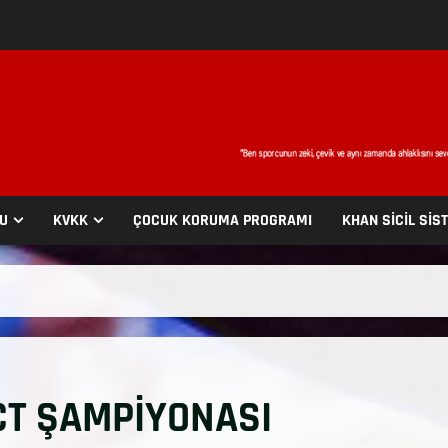
SU
KVKK
ÇOCUK KORUMA PROGRAMI
KHAN SİCİL SİS
CT ŞAMPİYONASI