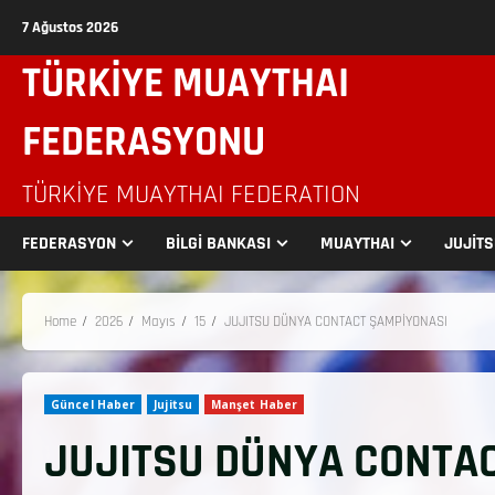
7 Ağustos 2026
TÜRKİYE MUAYTHAI
FEDERASYONU
TÜRKIYE MUAYTHAI FEDERATION
FEDERASYON
BİLGİ BANKASI
MUAYTHAI
JUJİT
Home
2026
Mayıs
15
JUJITSU DÜNYA CONTACT ŞAMPİYONASI
Güncel Haber
Jujitsu
Manşet Haber
JUJITSU DÜNYA CONTA