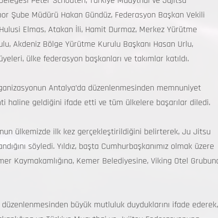
 Delegesi Peter Schouten, Türkiye Muaythai ve Jujitsu
Spor Şube Müdürü Hakan Gündüz, Federasyon Başkan Vekili
Hulusi Elmas, Atakan İli, Hamit Durmaz, Merkez Yürütme
lu, Akdeniz Bölge Yürütme Kurulu Başkanı Hasan Urlu,
leri, ülke federasyon başkanları ve takımlar katıldı.
rganizasyonun Antalya’da düzenlenmesinden memnuniyet
i haline geldiğini ifade etti ve tüm ülkelere başarılar diledi.
n ülkemizde ilk kez gerçekleştirildiğini belirterek, Ju Jitsu
andığını söyledi. Yıldız, başta Cumhurbaşkanımız olmak üzere
emer Kaymakamlığına, Kemer Belediyesine, Viking Otel Grubun
 düzenlenmesinden büyük mutluluk duyduklarını ifade ederek,