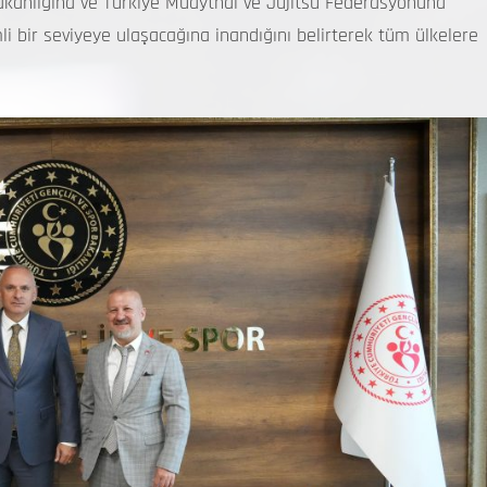
akanlığına ve Türkiye Muaythai ve Jujitsu Federasyonuna
li bir seviyeye ulaşacağına inandığını belirterek tüm ülkelere