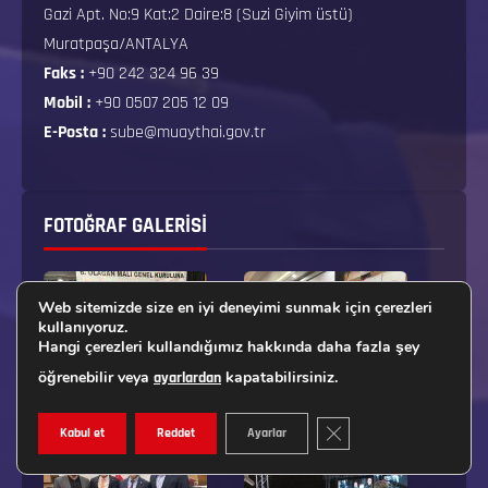
Gazi Apt. No:9 Kat:2 Daire:8 (Suzi Giyim üstü)
Muratpaşa/ANTALYA
Faks :
+90 242 324 96 39
Mobil :
+90 0507 205 12 09
E-Posta :
sube@muaythai.gov.tr
FOTOĞRAF GALERISI
Web sitemizde size en iyi deneyimi sunmak için çerezleri
kullanıyoruz.
Hangi çerezleri kullandığımız hakkında daha fazla şey
öğrenebilir veya
kapatabilirsiniz.
ayarlardan
GDPR ÇEREZ ŞERIDINI K
Kabul et
Reddet
Ayarlar