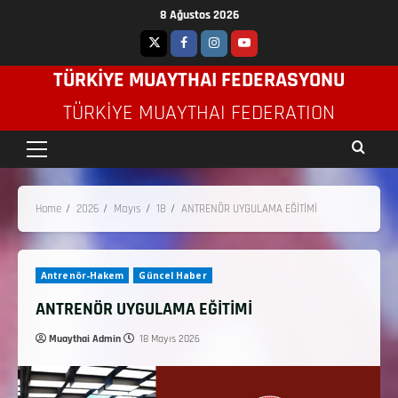
8 Ağustos 2026
TÜRKİYE MUAYTHAI FEDERASYONU
TÜRKIYE MUAYTHAI FEDERATION
Home
2026
Mayıs
18
ANTRENÖR UYGULAMA EĞİTİMİ
Antrenör-Hakem
Güncel Haber
ANTRENÖR UYGULAMA EĞİTİMİ
Muaythai Admin
18 Mayıs 2026