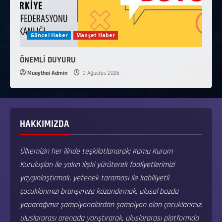
Güncel Haber
Manşet Haber
ÖNEMLİ DUYURU
Muaythai Admin
3 Ağustos 2026
HAKKIMIZDA
Ülkemizin her ilinde teşkilatlanarak; Kamu Kurum
Kuruluşları ile yakın ilişki yürüterek faaliyetlerimizi
yaygınlaştırmak, yetenek taraması ile kabiliyetli
çocuklarımızı branşımıza kazandırmak, ulusal bazda
yapacağımız şampiyonalardan şampiyon olan çocuklarımızı
uluslararası arenada yarıştırarak, uluslararası platformda