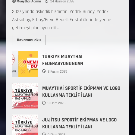
Muaythai Admin
24 Haziran 2026
2027 yılında askerlik hizmetini Yedek Subay, Yedek
Astsubay, Erbaş/Er ve Bedelli Er statülerinde yerine
getirmeyi planlayan elit...
Devamını oku
TÜRKİYE MUAYTHAİ
FEDERASYONUNDAN
8 Kasım 2025
MUAYTHAİ SPORTİF EKİPMAN VE LOGO
KULLANMA TEKLİF İLANI
9 Ekim 2025
JUJİTSU SPORTİF EKİPMAN VE LOGO
KULLANMA TEKLİF İLANI
9 Ekim 2025