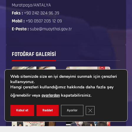
Muratpaşa/ANTALYA
Faks :
+90 242 324 96 39
Mobil :
+90 0507 205 12 09
E-Posta :
sube@muaythai.gov.tr
FOTOĞRAF GALERISI
Web sitemizde size en iyi deneyimi sunmak için çerezleri
kullanıyoruz.
Hangi çerezleri kullandığımız hakkında daha fazla şey
öğrenebilir veya
kapatabilirsiniz.
ayarlardan
GDPR ÇEREZ ŞERIDINI K
Kabul et
Reddet
Ayarlar