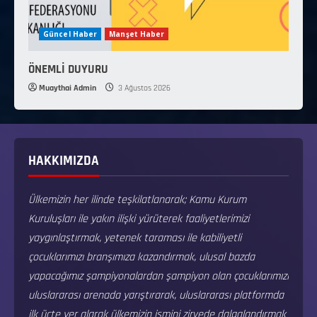
Güncel Haber
Manşet Haber
ÖNEMLİ DUYURU
Muaythai Admin
3 Ağustos 2026
HAKKIMIZDA
Ülkemizin her ilinde teşkilatlanarak; Kamu Kurum
Kuruluşları ile yakın ilişki yürüterek faaliyetlerimizi
yaygınlaştırmak, yetenek taraması ile kabiliyetli
çocuklarımızı branşımıza kazandırmak, ulusal bazda
yapacağımız şampiyonalardan şampiyon olan çocuklarımızı
uluslararası arenada yarıştırarak, uluslararası platformda
ilk üçte yer alarak ülkemizin ismini zirvede dalgalandırmak