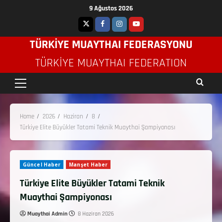
9 Ağustos 2026
TÜRKİYE MUAYTHAI FEDERASYONU
TÜRKIYE MUAYTHAI FEDERATION
Home
2026
Haziran
8
Türkiye Elite Büyükler Tatami Teknik Muaythai Şampiyonası
Güncel Haber
Manşet Haber
Türkiye Elite Büyükler Tatami Teknik
Muaythai Şampiyonası
Muaythai Admin
8 Haziran 2026