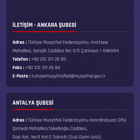
İLETİŞİM - ANKARA ŞUBESİ
Adres :
Türkiye Muaythai Federasyonu, Anıttepe
Mahallesi, Gençlik Caddesi No: 5/5 Çankaya / ANKARA
Telefon :
+90 312 311 26 83
Faks :
+90 312 311 26 84
E-Posta :
turkiyemuaythaifed@muaythai.gov.tr
ANTALYA ŞUBESİ
Adres :
Türkiye Muaythai Federasyonu Koordinasyon Ofisi
Şirinyalı Mahallesi,Tekellioğlu Caddesi,
Gazi Apt. No:9 Kat:2 Daire:8 (Suzi Giyim üstü)