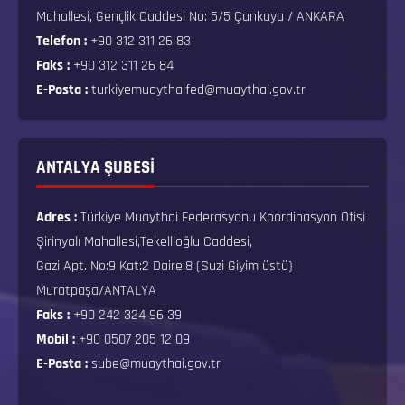
Mahallesi, Gençlik Caddesi No: 5/5 Çankaya / ANKARA
Telefon :
+90 312 311 26 83
Faks :
+90 312 311 26 84
E-Posta :
turkiyemuaythaifed@muaythai.gov.tr
ANTALYA ŞUBESİ
Adres :
Türkiye Muaythai Federasyonu Koordinasyon Ofisi
Şirinyalı Mahallesi,Tekellioğlu Caddesi,
Gazi Apt. No:9 Kat:2 Daire:8 (Suzi Giyim üstü)
Muratpaşa/ANTALYA
Faks :
+90 242 324 96 39
Mobil :
+90 0507 205 12 09
E-Posta :
sube@muaythai.gov.tr