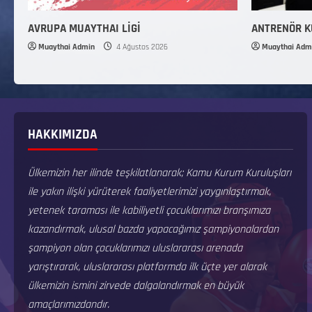
AVRUPA MUAYTHAI LİGİ
ANTRENÖR 
Muaythai Admin
4 Ağustos 2026
Muaythai Adm
HAKKIMIZDA
Ülkemizin her ilinde teşkilatlanarak; Kamu Kurum Kuruluşları
ile yakın ilişki yürüterek faaliyetlerimizi yaygınlaştırmak,
yetenek taraması ile kabiliyetli çocuklarımızı branşımıza
kazandırmak, ulusal bazda yapacağımız şampiyonalardan
şampiyon olan çocuklarımızı uluslararası arenada
yarıştırarak, uluslararası platformda ilk üçte yer alarak
ülkemizin ismini zirvede dalgalandırmak en büyük
amaçlarımızdandır.