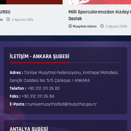
KURSU
Milli Sporcularımızdan Kızılay’
Destek
in
4 Ağustos 2026
Muaythai Admin
3 Ağustos 2026
İLETİŞİM - ANKARA ŞUBESİ
Adres :
Türkiye Muaythai Federasyonu, Anıttepe Mahallesi,
Gençlik Caddesi No: 5/5 Çankaya / ANKARA
Telefon :
+90 312 311 26 83
Faks :
+90 312 311 26 84
E-Posta :
turkiyemuaythaifed@muaythai.gov.tr
ANTALYA ŞUBESİ