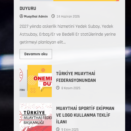
DUYURU
Muaythai Admin
24 Haziran 2026
2027 yılında askerlik hizmetini Yedek Subay, Yedek
Astsubay, Erbaş/Er ve Bedelli Er statülerinde yerine
getirmeyi planlayan elit...
Devamını oku
TÜRKİYE MUAYTHAİ
FEDERASYONUNDAN
8 Kasım 2025
MUAYTHAİ SPORTİF EKİPMAN
VE LOGO KULLANMA TEKLİF
İLANI
9 Ekim 2025