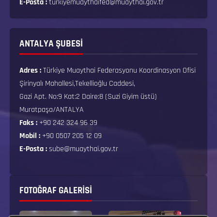
E-Posta :
turkiyemuaythaifed@muaythai.gov.tr
ANTALYA ŞUBESİ
Adres :
Türkiye Muaythai Federasyonu Koordinasyon Ofisi
Şirinyalı Mahallesi,Tekellioğlu Caddesi,
Gazi Apt. No:9 Kat:2 Daire:8 (Suzi Giyim üstü)
Muratpaşa/ANTALYA
Faks :
+90 242 324 96 39
Mobil :
+90 0507 205 12 09
E-Posta :
sube@muaythai.gov.tr
FOTOĞRAF GALERISI