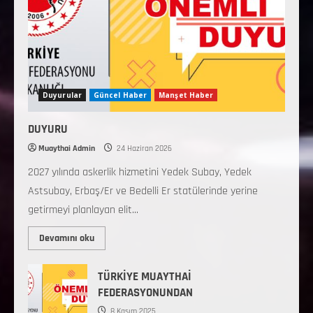
Duyurular
Güncel Haber
Manşet Haber
DUYURU
Muaythai Admin
24 Haziran 2026
2027 yılında askerlik hizmetini Yedek Subay, Yedek
Astsubay, Erbaş/Er ve Bedelli Er statülerinde yerine
getirmeyi planlayan elit...
Devamını oku
TÜRKİYE MUAYTHAİ
FEDERASYONUNDAN
8 Kasım 2025