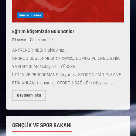
Güncel Haber
Eğitim köşemizde Bulunanlar
admin
1 Nisan 2015
ANTRENÖR NEDİR tıklayınız…
SPORCU BESLENMESİ tıklayınız… DOPİNG VE ERGOJENİK
YARDIMCILAR tıklayınız… YÜKSEK
İRTİFA VE PERFORMANS tıkyanız… SPORDA FAİR PLAY VE
ETİK AHLAKI tıklayınız… SPORCU SAĞLIĞI tıklayınız…...
Devamını oku
GENÇLİK VE SPOR BAKANI