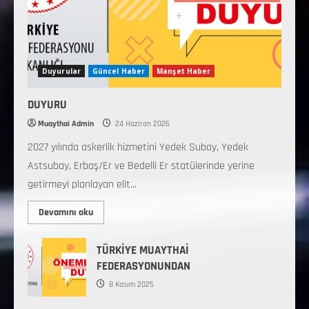
Duyurular
Güncel Haber
Manşet Haber
DUYURU
Muaythai Admin
24 Haziran 2026
2027 yılında askerlik hizmetini Yedek Subay, Yedek
Astsubay, Erbaş/Er ve Bedelli Er statülerinde yerine
getirmeyi planlayan elit...
Devamını oku
TÜRKİYE MUAYTHAİ
FEDERASYONUNDAN
8 Kasım 2025