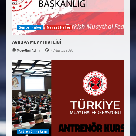
Güncel Haber
Manşet Haber
AVRUPA MUAYTHAI LİGİ
Muaythai Admin
4 Ağustos 2026
Antrenör-Hakem