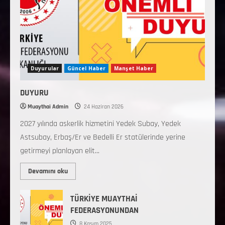
Duyurular
Güncel Haber
Manşet Haber
DUYURU
Muaythai Admin
24 Haziran 2026
2027 yılında askerlik hizmetini Yedek Subay, Yedek
Astsubay, Erbaş/Er ve Bedelli Er statülerinde yerine
getirmeyi planlayan elit...
Devamını oku
TÜRKİYE MUAYTHAİ
FEDERASYONUNDAN
8 Kasım 2025