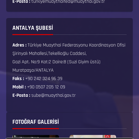
E-Posta :
turkiyemuaythaifed@muaythai.gov.tr
ANTALYA ŞUBESİ
Adres :
Türkiye Muaythai Federasyonu Koordinasyon Ofisi
Şirinyalı Mahallesi,Tekellioğlu Caddesi,
Gazi Apt. No:9 Kat:2 Daire:8 (Suzi Giyim üstü)
Muratpaşa/ANTALYA
Faks :
+90 242 324 96 39
Mobil :
+90 0507 205 12 09
E-Posta :
sube@muaythai.gov.tr
FOTOĞRAF GALERISI